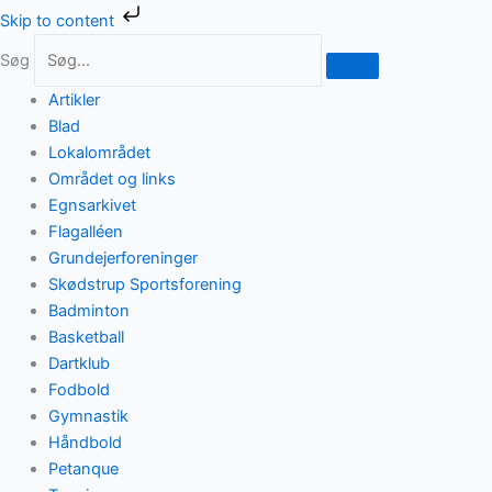
Gå
Skip to content
til
Søg
indholdet
Artikler
Blad
Lokalområdet
Området og links
Egnsarkivet
Flagalléen
Grundejerforeninger
Skødstrup Sportsforening
Badminton
Basketball
Dartklub
Fodbold
Gymnastik
Håndbold
Petanque