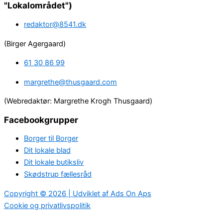
"Lokalområdet")
redaktor@8541.dk
(Birger Agergaard)
61 30 86 99
margrethe@thusgaard.com
(Webredaktør: Margrethe Krogh Thusgaard)
Facebookgrupper
Borger til Borger
Dit lokale blad
Dit lokale butiksliv
Skødstrup fællesråd
Copyright © 2026 | Udviklet af Ads On Aps
Cookie og privatlivspolitik