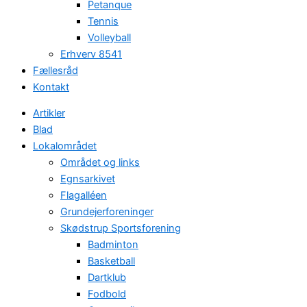
Petanque
Tennis
Volleyball
Erhverv 8541
Fællesråd
Kontakt
Artikler
Blad
Lokalområdet
Området og links
Egnsarkivet
Flagalléen
Grundejerforeninger
Skødstrup Sportsforening
Badminton
Basketball
Dartklub
Fodbold