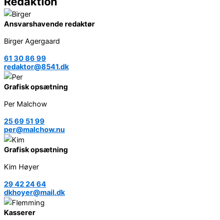
Redaktion
Ansvarshavende redaktør
Birger Agergaard
61 30 86 99
redaktor@8541.dk
Grafisk opsætning
Per Malchow
25 69 51 99
per@malchow.nu
Grafisk opsætning
Kim Høyer
29 42 24 64
dkhoyer@mail.dk
Kasserer