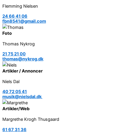
Flemming Nielsen
24 66 41 06
fbn8541@gmail.com
Foto
Thomas Nykrog
21 75 21 00
thomas@nykrog.dk
Artikler / Annoncer
Niels Dal
40 72 05 41
musik@nielsdal.dk
Artikler/Web
Margrethe Krogh Thusgaard
61 67 31 36