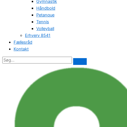
Gymnastik
Håndbold
Petanque
Tennis
Volleyball
Erhverv 8541
Fællesråd
Kontakt