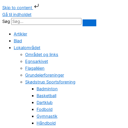
Skip to content
Gå til indholdet
Søg
Artikler
Blad
Lokalområdet
Området og links
Egnsarkivet
Flagalléen
Grundejerforeninger
Skødstrup Sportsforening
Badminton
Basketball
Dartklub
Fodbold
Gymnastik
Håndbold