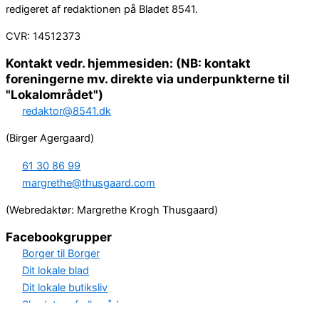
redigeret af redaktionen på Bladet 8541.
CVR: 14512373
Kontakt vedr. hjemmesiden: (NB: kontakt
foreningerne mv. direkte via underpunkterne til
"Lokalområdet")
redaktor@8541.dk
(Birger Agergaard)
61 30 86 99
margrethe@thusgaard.com
(Webredaktør: Margrethe Krogh Thusgaard)
Facebookgrupper
Borger til Borger
Dit lokale blad
Dit lokale butiksliv
Skødstrup fællesråd