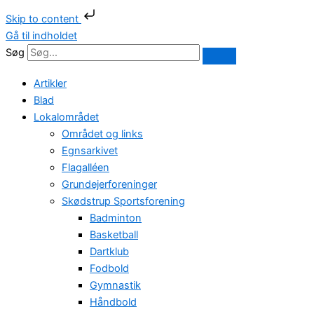
Skip to content
Gå til indholdet
Søg
Artikler
Blad
Lokalområdet
Området og links
Egnsarkivet
Flagalléen
Grundejerforeninger
Skødstrup Sportsforening
Badminton
Basketball
Dartklub
Fodbold
Gymnastik
Håndbold