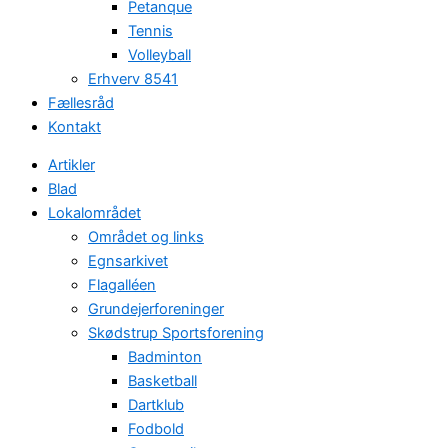
Petanque
Tennis
Volleyball
Erhverv 8541
Fællesråd
Kontakt
Artikler
Blad
Lokalområdet
Området og links
Egnsarkivet
Flagalléen
Grundejerforeninger
Skødstrup Sportsforening
Badminton
Basketball
Dartklub
Fodbold