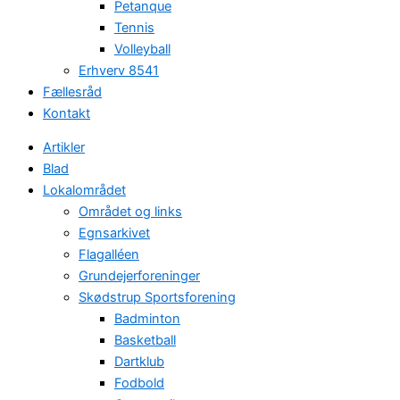
Petanque
Tennis
Volleyball
Erhverv 8541
Fællesråd
Kontakt
Artikler
Blad
Lokalområdet
Området og links
Egnsarkivet
Flagalléen
Grundejerforeninger
Skødstrup Sportsforening
Badminton
Basketball
Dartklub
Fodbold