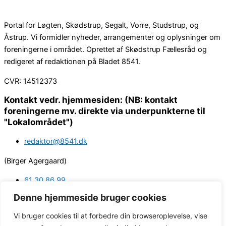
Portal for Løgten, Skødstrup, Segalt, Vorre, Studstrup, og
Åstrup. Vi formidler nyheder, arrangementer og oplysninger om
foreningerne i området. Oprettet af Skødstrup Fællesråd og
redigeret af redaktionen på Bladet 8541.
CVR: 14512373
Kontakt vedr. hjemmesiden: (NB: kontakt
foreningerne mv. direkte via underpunkterne til
"Lokalområdet")
redaktor@8541.dk
(Birger Agergaard)
61 30 86 99
Denne hjemmeside bruger cookies
margrethe@thusgaard.com
Vi bruger cookies til at forbedre din browseroplevelse, vise
(Webredaktør: Margrethe Krogh Thusgaard)