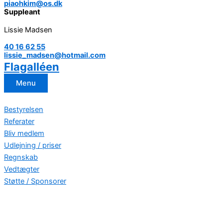
piaohkim@os.dk
Suppleant
Lissie Madsen
40 16 62 55
lissie_madsen@hotmail.com
Flagalléen
Menu
Bestyrelsen
Referater
Bliv medlem
Udlejning / priser
Regnskab
Vedtægter
Støtte / Sponsorer