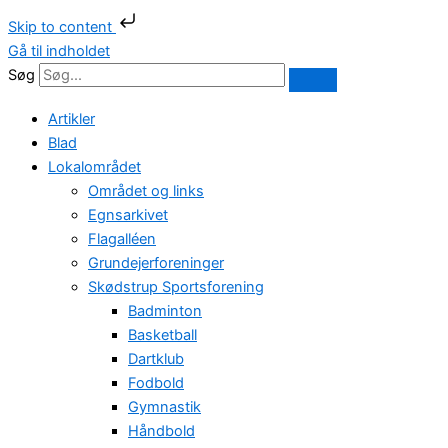
Skip to content
Gå til indholdet
Søg
Artikler
Blad
Lokalområdet
Området og links
Egnsarkivet
Flagalléen
Grundejerforeninger
Skødstrup Sportsforening
Badminton
Basketball
Dartklub
Fodbold
Gymnastik
Håndbold