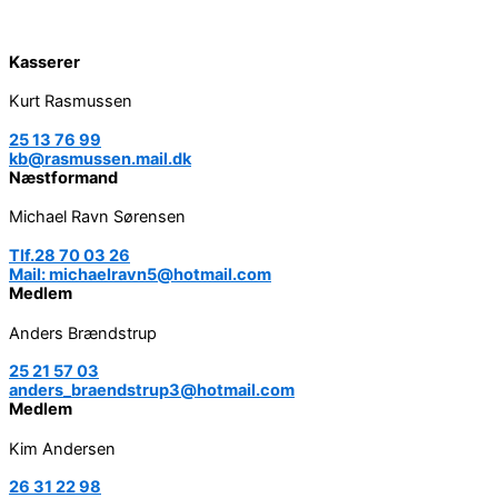
Kasserer
Kurt Rasmussen
25 13 76 99
kb@rasmussen.mail.dk
Næstformand
Michael Ravn Sørensen
Tlf.28 70 03 26
Mail: michaelravn5@hotmail.com
Medlem
Anders Brændstrup
25 21 57 03
anders_braendstrup3@hotmail.com
Medlem
Kim Andersen
26 31 22 98