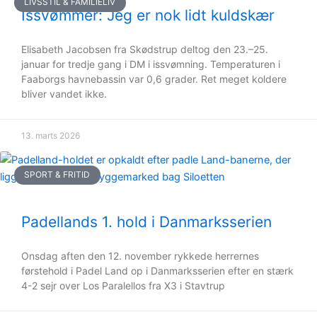
LIVSSTIL & FAMILIELIV
Issvømmer: Jeg er nok lidt kuldskær
Elisabeth Jacobsen fra Skødstrup deltog den 23.–25.
januar for tredje gang i DM i issvømning. Temperaturen i
Faaborgs havnebassin var 0,6 grader. Ret meget koldere
bliver vandet ikke.
13. marts 2026
SPORT & FRITID
Padellands 1. hold i Danmarksserien
Onsdag aften den 12. november rykkede herrernes
førstehold i Padel Land op i Danmarksserien efter en stærk
4-2 sejr over Los Paralellos fra X3 i Stavtrup