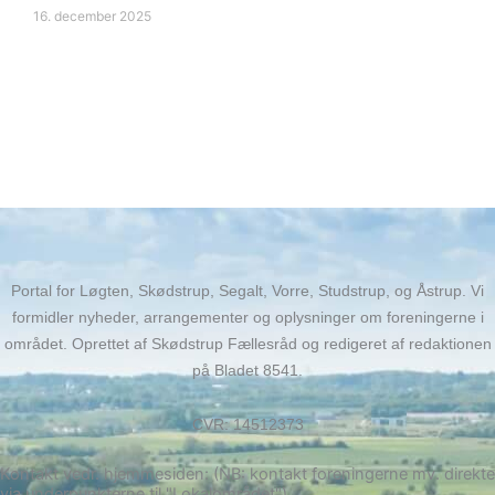
16. december 2025
Portal for Løgten, Skødstrup, Segalt, Vorre, Studstrup, og Åstrup. Vi
formidler nyheder, arrangementer og oplysninger om foreningerne i
området. Oprettet af Skødstrup Fællesråd og redigeret af redaktionen
på Bladet 8541.
CVR: 14512373
Kontakt vedr. hjemmesiden: (NB: kontakt foreningerne mv. direkte
via underpunkterne til "Lokalområdet")