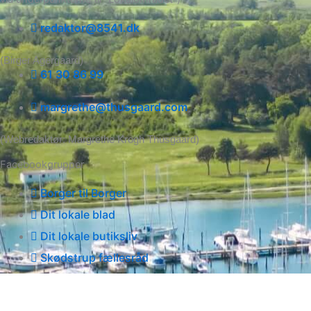
redaktor@8541.dk
(Birger Agergaard)
61 30 86 99
margrethe@thusgaard.com
(Webredaktør: Margrethe Krogh Thusgaard)
Facebookgrupper
Borger til Borger
Dit lokale blad
Dit lokale butiksliv
Skødstrup fællesråd
Copyright © 2026 | Udviklet af Ads On Aps