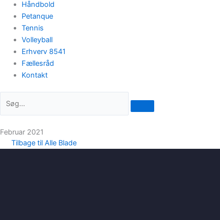
Håndbold
Petanque
Tennis
Volleyball
Erhverv 8541
Fællesråd
Kontakt
Februar 2021
Tilbage til Alle Blade