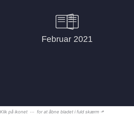
Klik på ikonet
⋯
for at åbne bladet i fuld skærm
⬏