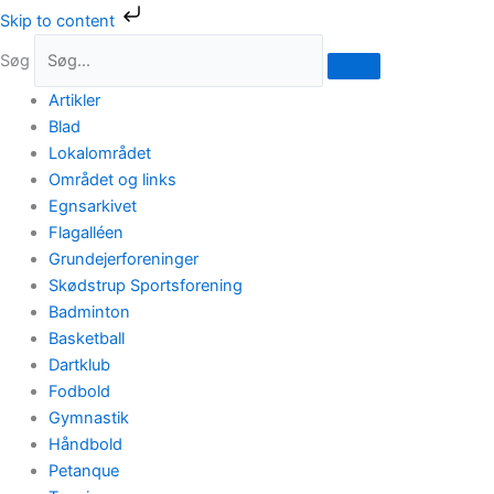
Gå
Skip to content
til
Søg
indholdet
Artikler
Blad
Lokalområdet
Området og links
Egnsarkivet
Flagalléen
Grundejerforeninger
Skødstrup Sportsforening
Badminton
Basketball
Dartklub
Fodbold
Gymnastik
Håndbold
Petanque