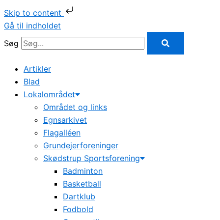
Skip to content
Gå til indholdet
Søg
Artikler
Blad
Lokalområdet
Området og links
Egnsarkivet
Flagalléen
Grundejerforeninger
Skødstrup Sportsforening
Badminton
Basketball
Dartklub
Fodbold