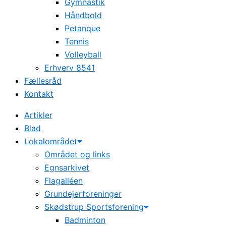
Gymnastik
Håndbold
Petanque
Tennis
Volleyball
Erhverv 8541
Fællesråd
Kontakt
Artikler
Blad
Lokalområdet
Området og links
Egnsarkivet
Flagalléen
Grundejerforeninger
Skødstrup Sportsforening
Badminton