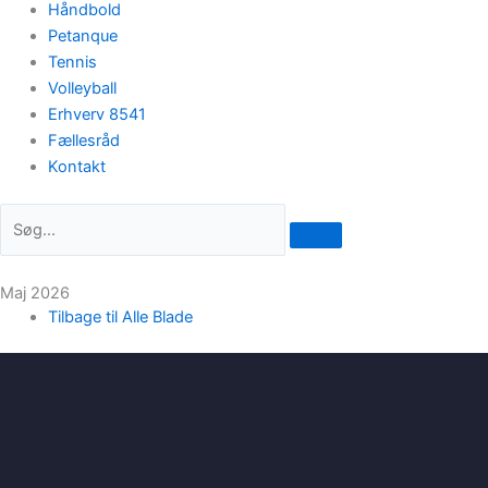
Håndbold
Petanque
Tennis
Volleyball
Erhverv 8541
Fællesråd
Kontakt
Maj 2026
Tilbage til Alle Blade