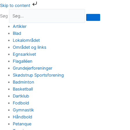
Gå
Skip to content
til
Søg
indholdet
Artikler
Blad
Lokalområdet
Området og links
Egnsarkivet
Flagalléen
Grundejerforeninger
Skødstrup Sportsforening
Badminton
Basketball
Dartklub
Fodbold
Gymnastik
Håndbold
Petanque