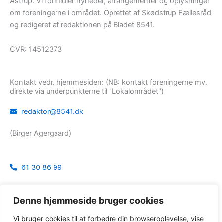
Åstrup. Vi formidler nyheder, arrangementer og oplysninger
om foreningerne i området. Oprettet af Skødstrup Fællesråd
og redigeret af redaktionen på Bladet 8541.
CVR: 14512373
Kontakt vedr. hjemmesiden: (NB: kontakt foreningerne mv.
direkte via underpunkterne til "Lokalområdet")
redaktor@8541.dk
(Birger Agergaard)
61 30 86 99
margrethe@thusgaard.com
Denne hjemmeside bruger cookies
(Webredaktør: Margrethe Krogh Thusgaard)
Vi bruger cookies til at forbedre din browseroplevelse, vise