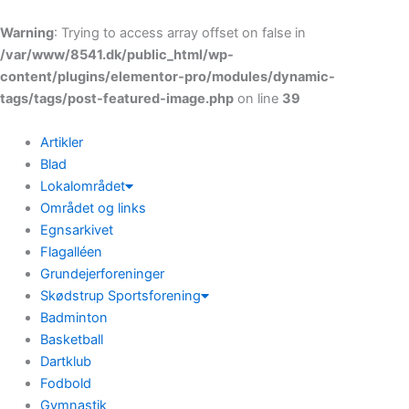
Gå
til
Warning
: Trying to access array offset on false in
indholdet
/var/www/8541.dk/public_html/wp-
content/plugins/elementor-pro/modules/dynamic-
tags/tags/post-featured-image.php
Skip to
on line
39
content
Artikler
Blad
Lokalområdet
Området og links
Egnsarkivet
Flagalléen
Grundejerforeninger
Skødstrup Sportsforening
Badminton
Basketball
Dartklub
Fodbold
Gymnastik