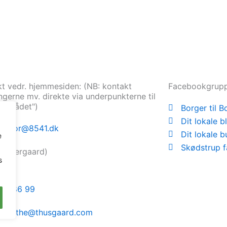
t vedr. hjemmesiden: (NB: kontakt
Facebookgrup
ngerne mv. direkte via underpunkterne til
lområdet")
Borger til B
Dit lokale b
daktor@8541.dk
Dit lokale bu
e
Skødstrup f
r Agergaard)
s
 30 86 99
rgrethe@thusgaard.com