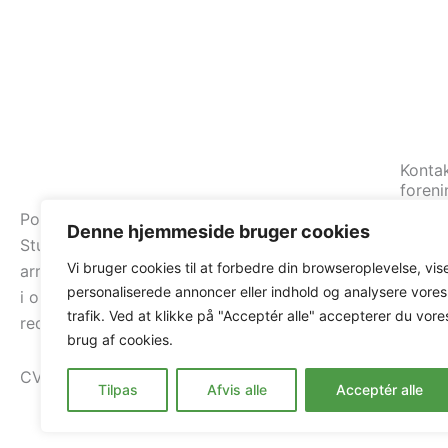
Kontak
foreni
"Loka
Portal for Løgten, Skødstrup, Segalt, Vorre,
Denne hjemmeside bruger cookies
Studstrup, og Åstrup. Vi formidler nyheder,
re
Vi bruger cookies til at forbedre din browseroplevelse, vis
arrangementer og oplysninger om foreningerne
personaliserede annoncer eller indhold og analysere vores
i området. Oprettet af Skødstrup Fællesråd og
(Birge
trafik. Ved at klikke på "Acceptér alle" accepterer du vore
redigeret af redaktionen på Bladet 8541.
brug af cookies.
61
CVR: 14512373
Tilpas
Afvis alle
Acceptér alle
ma