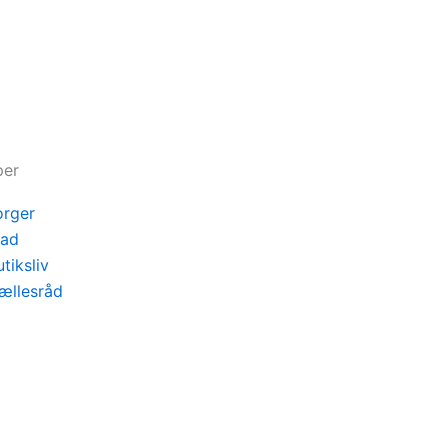
per
orger
lad
tiksliv
ællesråd