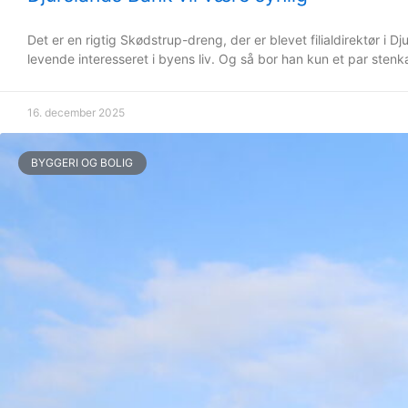
Det er en rigtig Skødstrup-dreng, der er blevet filialdirektør i D
levende interesseret i byens liv. Og så bor han kun et par stenka
16. december 2025
BYGGERI OG BOLIG