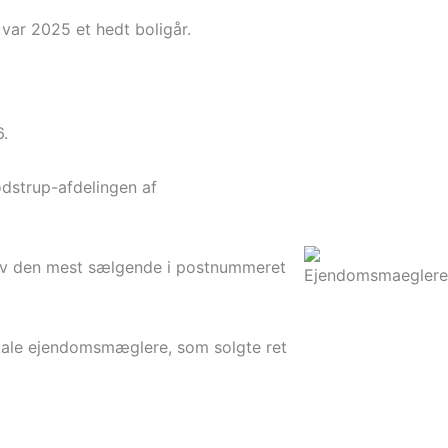
ar 2025 et hedt boligår.
6.
ødstrup-afdelingen af
 blev den mest sælgende i postnummeret
lokale ejendomsmæglere, som solgte ret