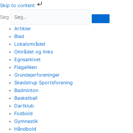
Gå
Skip to content
til
Søg
indholdet
Artikler
Blad
Lokalområdet
Området og links
Egnsarkivet
Flagalléen
Grundejerforeninger
Skødstrup Sportsforening
Badminton
Basketball
Dartklub
Fodbold
Gymnastik
Håndbold