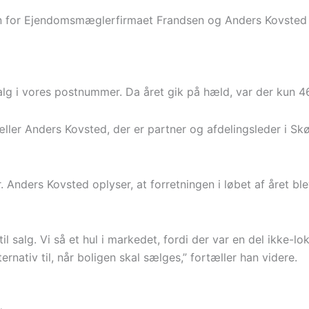
n for Ejendomsmæglerfirmaet Frandsen og Anders Kovsted v
alg i vores postnummer. Da året gik på hæld, var der kun 4
æller Anders Kovsted, der er partner og afdelingsleder i Sk
år. Anders Kovsted oplyser, at forretningen i løbet af året
l salg. Vi så et hul i markedet, fordi der var en del ikke-
ernativ til, når boligen skal sælges,” fortæller han videre.