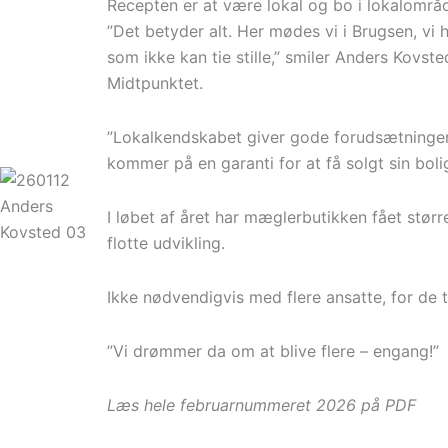
Recepten er at være lokal og bo i lokalområd
”Det betyder alt. Her mødes vi i Brugsen, vi 
som ikke kan tie stille,” smiler Anders Kovst
Midtpunktet.
”Lokalkendskabet giver gode forudsætninger 
kommer på en garanti for at få solgt sin boli
I løbet af året har mæglerbutikken fået størr
flotte udvikling.
Ikke nødvendigvis med flere ansatte, for d
”Vi drømmer da om at blive flere – engang!”
Læs hele februar
n
ummeret 2026 på PDF