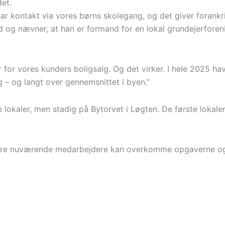
et.
har kontakt via vores børns skolegang, og det giver forankri
ed og nævner, at han er formand for en lokal grundejerforen
for vores kunders boligsalg. Og det virker. I hele 2025 ha
g – og langt over gennemsnittet i byen.”
e lokaler, men stadig på Bytorvet i Løgten. De første lokaler
e tre nuværende medarbejdere kan overkomme opgaverne og h