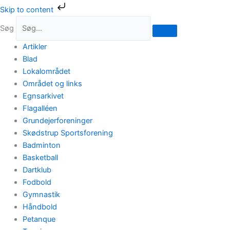
Gå
Skip to content
til
Søg
indholdet
Artikler
Blad
Lokalområdet
Området og links
Egnsarkivet
Flagalléen
Grundejerforeninger
Skødstrup Sportsforening
Badminton
Basketball
Dartklub
Fodbold
Gymnastik
Håndbold
Petanque