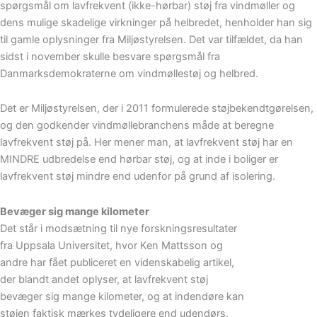
spørgsmål om lavfrekvent (ikke-hørbar) støj fra vindmøller og
dens mulige skadelige virkninger på helbredet, henholder han sig
til gamle oplysninger fra Miljøstyrelsen. Det var tilfældet, da han
sidst i november skulle besvare spørgsmål fra
Danmarksdemokraterne om vindmøllestøj og helbred.
Det er Miljøstyrelsen, der i 2011 formulerede støjbekendtgørelsen,
og den godkender vindmøllebranchens måde at beregne
lavfrekvent støj på. Her mener man, at lavfrekvent støj har en
MINDRE udbredelse end hørbar støj, og at inde i boliger er
lavfrekvent støj mindre end udenfor på grund af isolering.
Bevæger sig mange kilometer
Det står i modsætning til nye forskningsresultater
fra Uppsala Universitet, hvor Ken Mattsson og
andre har fået publiceret en videnskabelig artikel,
der blandt andet oplyser, at lavfrekvent støj
bevæger sig mange kilometer, og at indendøre kan
støjen faktisk mærkes tydeligere end udendørs.