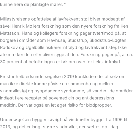
kunne høre de planlagte møller. ”
Miljøstyrelsens opfattelse af lavfrekvent støj bliver modsagt af
såvel Henrik Møllers forskning som den nyere forskning fra Ken
Mattsson. Hans og kollegers forskning peger tværtimod på, at
borgere i områder som Havhuse, Studstrup, Skødstrup-Løgten,
Rodskov og Ugelbølle risikerer infralyd og lavfrekvent støj. Ikke
alle mærker den eller bliver syge af den. Forskning peger på, at ca.
30 procent af befolkningen er følsom over for f.eks. infralyd.
En stor helbredsundersøgelse i 2019 konkluderede, at selv om
man ikke direkte kunne påvise en sammenhæng mellem
vindmøllestøj og nyopdagede sygdomme, så var der i de områder
indløst flere recepter på sovemedicin og antidepressions-
medicin. Der var også en let øget risiko for blodpropper.
Undersøgelsen bygger i øvrigt på vindmøller bygget fra 1996 til
2013, og det er langt større vindmøller, der sættes op i dag.