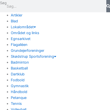
Gå
Søg
til
indholdet
Artikler
Blad
Lokalområdet
Området og links
Egnsarkivet
Flagalléen
Grundejerforeninger
Skødstrup Sportsforening
Badminton
Basketball
Dartklub
Fodbold
Gymnastik
Håndbold
Petanque
Tennis
Volleyball