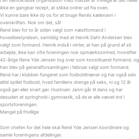
I en demokratisk organisation med masser af frivillige er det heller
ikke en gangbar recept, at stikke ordrer ud fra oven.
Vi kunne bare ikke dy os for at bruge Renés kælenavn i
overskriften. Nok om det, så!
René blev for to år siden valgt som næstformand i
hovedbestyrelsen, samtidig med at Henrik Dahl-Andersen blev
valgt som formand. Henrik indså i vinter, at han på grund af sit
arbejde, ikke kan ofre foreningen nok opmærksomhed, hvorefter
42-årige Rene Yde Jensen tog over som konstitueret formand, og
han blev på generalforsamlingen i februar valgt som formand.
René har i klubben fungeret som fodboldtræner og har også selv
altid spillet fodbold, hvad familiens drenge på seks, ni og 12 år
også gør eller snart gør. Hustruen Janni går til dans og har
desuden et springhold i gymnastik, så de er alle vævet ind i
sportsforeningen.
Mangel på frivillige
Som chefen for det hele skal René Yde Jensen koordinere og
samle foreningens afdelinger.