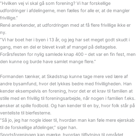
”Hvilken vej vi skal gå som forening? Vi har forskellige
udfordringer i afdelingerne, men fælles for alle er, at de mangler
frivillige.”
René anerkender, at udfordringen med at få flere frivillige ikke er
ny.
”Vi har boet her i byen i 13 år, og jeg har set meget godt skudt i
gang, men en del er blevet kvalt af mangel på deltagelse.
Forårsfesten for nylig samlede knap 400 – det var en fin fest, men
den kunne og burde have samlet mange flere.”
Formanden tænker, at Skødstrup kunne tage mere ved lære af
andre bysamfund, hvor det lykkes bedre med frivilligheden. Han
kender eksempelvis en forening, hvor det er et krav til familien at
stille med en frivillig til foreningsarbejde, når nogen i familien f.eks.
ønsker at spille fodbold. Og han kender til en by, hvor folk står på
venteliste til bierfesterne.
”Så jo, jeg har nogle ideer til, hvordan man kan føle mere ejerskab
til de forskellige afdelinger,” siger han.
Sportsforeningen kan mærke, hvordan tilflytning til området