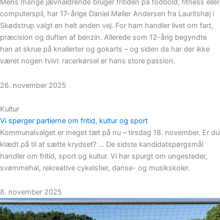
Mens mange jævnaldrende bruger fritiden på fodbold, fitness eller
computerspil, har 17-årige Daniel Møller Andersen fra Lauritshøj i
Skødstrup valgt en helt anden vej. For ham handler livet om fart,
præcision og duften af benzin. Allerede som 12-årig begyndte
han at skrue på knallerter og gokarts – og siden da har der ikke
været nogen tvivl: racerkørsel er hans store passion.
26. november 2025
Kultur
Vi spørger partierne om fritid, kultur og sport
Kommunalvalget er meget tæt på nu – tirsdag 18. november. Er du
klædt på til at sætte krydset? … De sidste kandidatspørgsmål
handler om fritid, sport og kultur. Vi har spurgt om ungesteder,
svømmehal, rekreative cykelstier, danse- og musikskoler.
8. november 2025