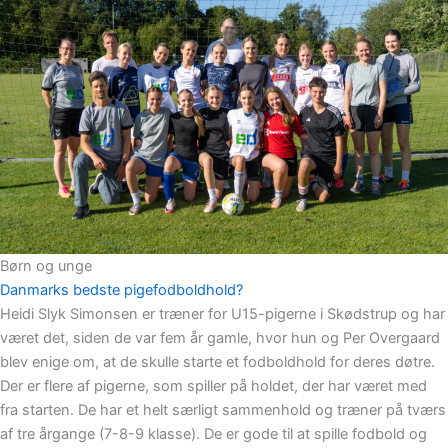
Børn og unge
Danmarks bedste pigefodboldhold?
Heidi Slyk Simonsen er træner for U15-pigerne i Skødstrup og har
været det, siden de var fem år gamle, hvor hun og Per Overgaard
blev enige om, at de skulle starte et fodboldhold for deres døtre.
Der er flere af pigerne, som spiller på holdet, der har været med
fra starten. De har et helt særligt sammenhold og træner på tværs
af tre årgange (7-8-9 klasse). De er gode til at spille fodbold og