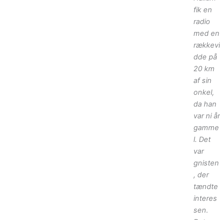
fik en
radio
med en
rækkevi
dde på
20 km
af sin
onkel,
da han
var ni år
gamme
l. Det
var
gnisten
, der
tændte
interes
sen.