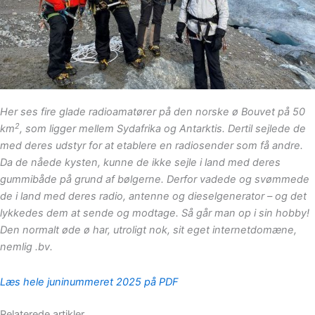
Her ses fire glade radioamatører på den norske ø Bouvet på 50
2
km
, som ligger mellem Sydafrika og Antarktis. Dertil sejlede de
med deres udstyr for at etablere en radiosender som få andre.
Da de nåede kysten, kunne de ikke sejle i land med deres
gummibåde på grund af bølgerne. Derfor vadede og svømmede
de i land med deres radio, antenne og dieselgenerator – og det
lykkedes dem at sende og modtage. Så går man op i sin hobby!
Den normalt øde ø har, utroligt nok, sit eget internetdomæne,
nemlig .bv.
Læs hele
juni
nummeret 2025 på PDF
Relaterede artikler