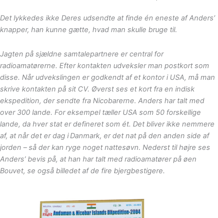
Det lykkedes ikke Deres udsendte at finde én eneste af Anders’
knapper, han kunne gætte, hvad man skulle bruge til.
Jagten på sjældne samtalepartnere er central for
radioamatørerne. Efter kontakten udveksler man postkort som
disse. Når udvekslingen er godkendt af et kontor i USA, må man
skrive kontakten på sit CV. Øverst ses et kort fra en indisk
ekspedition, der sendte fra Nicobarerne. Anders har talt med
over 300 lande. For eksempel tæller USA som 50 forskellige
lande, da hver stat er defineret som ét. Det bliver ikke nemmere
af, at når det er dag i
Danmark, er det nat på den anden side af
jorden – så der kan ryge noget nattesøvn. Nederst til højre ses
Anders’ bevis på, at han har talt med radioamatører på øen
Bouvet, se også billedet af de fire bjergbestigere.