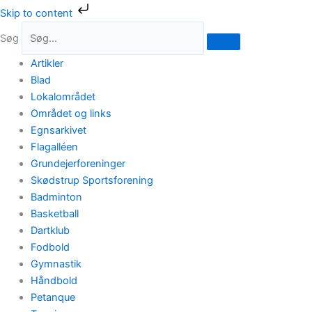
Gå
Skip to content
til
Søg
indholdet
Artikler
Blad
Lokalområdet
Området og links
Egnsarkivet
Flagalléen
Grundejerforeninger
Skødstrup Sportsforening
Badminton
Basketball
Dartklub
Fodbold
Gymnastik
Håndbold
Petanque