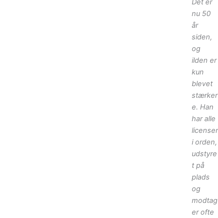
Det er
nu 50
år
siden,
og
ilden er
kun
blevet
stærker
e. Han
har alle
licenser
i orden,
udstyre
t på
plads
og
modtag
er ofte