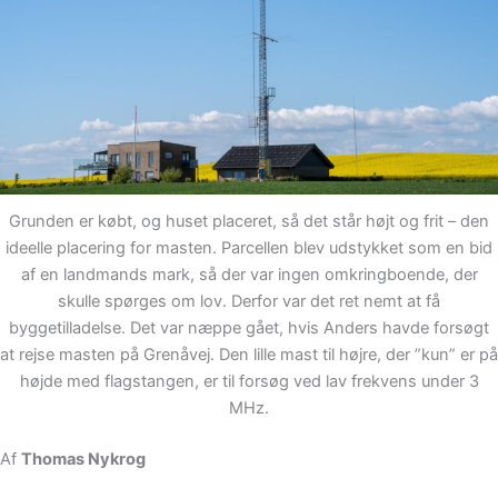
Grunden er købt, og huset placeret, så det står højt og frit – den
ideelle placering for masten. Parcellen blev udstykket som en bid
af en landmands mark, så der var ingen omkringboende, der
skulle spørges om lov. Derfor var det ret nemt at få
byggetilladelse. Det var næppe gået, hvis Anders havde forsøgt
at rejse masten på Grenåvej. Den lille mast til højre, der ”kun” er på
højde med flagstangen, er til forsøg ved lav frekvens under 3
MHz.
Af
Thomas Nykrog