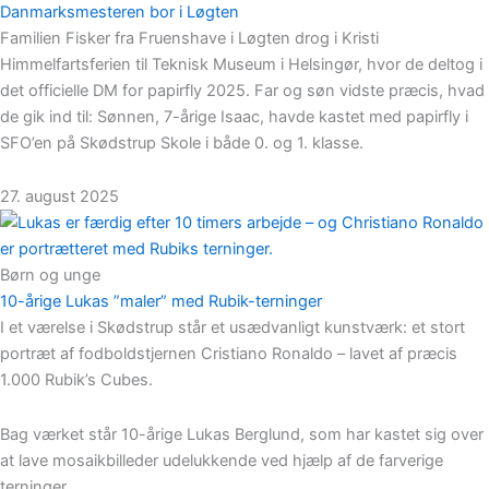
Danmarksmesteren bor i Løgten
Familien Fisker fra Fruenshave i Løgten drog i Kristi
Himmelfartsferien til Teknisk Museum i Helsingør, hvor de deltog i
det officielle DM for papirfly 2025. Far og søn vidste præcis, hvad
de gik ind til: Sønnen, 7-årige Isaac, havde kastet med papirfly i
SFO’en på Skødstrup Skole i både 0. og 1. klasse.
27. august 2025
Børn og unge
10-årige Lukas ”maler” med Rubik-terninger
I et værelse i Skødstrup står et usædvanligt kunstværk: et stort
portræt af fodboldstjernen Cristiano Ronaldo – lavet af præcis
1.000 Rubik’s Cubes.
Bag værket står 10-årige Lukas Berglund, som har kastet sig over
at lave mosaikbilleder udelukkende ved hjælp af de farverige
terninger.