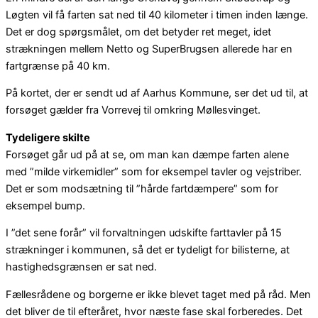
Løgten vil få farten sat ned til 40 kilometer i timen inden længe.
Det er dog spørgsmålet, om det betyder ret meget, idet
strækningen mellem Netto og SuperBrugsen allerede har en
fartgrænse på 40 km.
På kortet, der er sendt ud af Aarhus Kommune, ser det ud til, at
forsøget gælder fra Vorrevej til omkring Møllesvinget.
Tydeligere skilte
Forsøget går ud på at se, om man kan dæmpe farten alene
med ”milde virkemidler” som for eksempel tavler og vejstriber.
Det er som modsætning til ”hårde fartdæmpere” som for
eksempel bump.
I ”det sene forår” vil forvaltningen udskifte farttavler på 15
strækninger i kommunen, så det er tydeligt for bilisterne, at
hastighedsgrænsen er sat ned.
Fællesrådene og borgerne er ikke blevet taget med på råd. Men
det bliver de til efteråret, hvor næste fase skal forberedes. Det