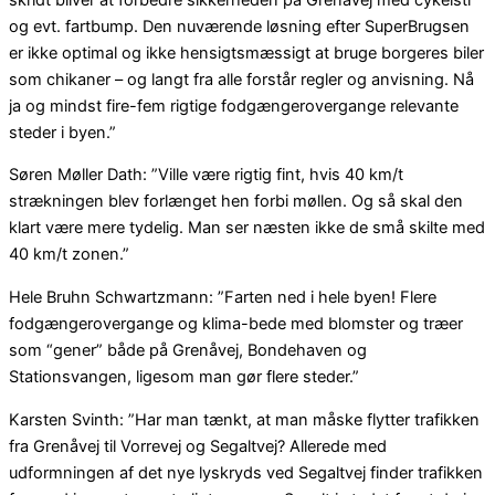
og evt. fartbump. Den nuværende løsning efter SuperBrugsen
er ikke optimal og ikke hensigtsmæssigt at bruge borgeres biler
som chikaner – og langt fra alle forstår regler og anvisning. Nå
ja og mindst fire-fem rigtige fodgængerovergange relevante
steder i byen.”
Søren Møller Dath: ”Ville være rigtig fint, hvis 40 km/t
strækningen blev forlænget hen forbi møllen. Og så skal den
klart være mere tydelig. Man ser næsten ikke de små skilte med
40 km/t zonen.”
Hele Bruhn Schwartzmann: ”Farten ned i hele byen! Flere
fodgængerovergange og klima-bede med blomster og træer
som “gener” både på Grenåvej, Bondehaven og
Stationsvangen, ligesom man gør flere steder.”
Karsten Svinth: ”Har man tænkt, at man måske flytter trafikken
fra Grenåvej til Vorrevej og Segaltvej? Allerede med
udformningen af det nye lyskryds ved Segaltvej finder trafikken