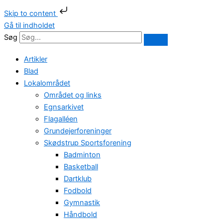
Skip to content
Gå til indholdet
Søg
Artikler
Blad
Lokalområdet
Området og links
Egnsarkivet
Flagalléen
Grundejerforeninger
Skødstrup Sportsforening
Badminton
Basketball
Dartklub
Fodbold
Gymnastik
Håndbold