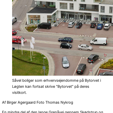
Såvel boliger som erhvervsejendomme på Bytorvet i
Løgten kan fortsat skrive "Bytorvet" på deres
visitkort.
Af Birger Agergaard Foto Thomas Nykrog
En mindre del af den lange Grenåvej gennem Skødstrup og