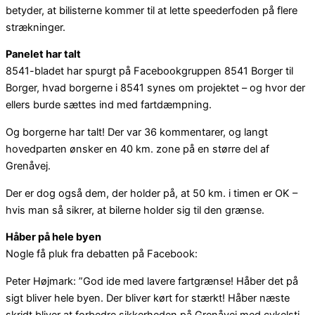
betyder, at bilisterne kommer til at lette speederfoden på flere
strækninger.
Panelet har talt
8541-bladet har spurgt på Facebookgruppen 8541 Borger til
Borger, hvad borgerne i 8541 synes om projektet – og hvor der
ellers burde sættes ind med fartdæmpning.
Og borgerne har talt! Der var 36 kommentarer, og langt
hovedparten ønsker en 40 km. zone på en større del af
Grenåvej.
Der er dog også dem, der holder på, at 50 km. i timen er OK –
hvis man så sikrer, at bilerne holder sig til den grænse.
Håber på hele byen
Nogle få pluk fra debatten på Facebook:
Peter Højmark: ”God ide med lavere fartgrænse! Håber det på
sigt bliver hele byen. Der bliver kørt for stærkt! Håber næste
skridt bliver at forbedre sikkerheden på Grenåvej med cykelsti