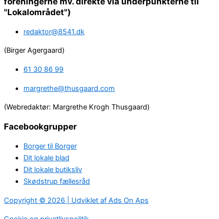
foreningerne mv. direkte via underpunkterne til
"Lokalområdet")
redaktor@8541.dk
(Birger Agergaard)
61 30 86 99
margrethe@thusgaard.com
(Webredaktør: Margrethe Krogh Thusgaard)
Facebookgrupper
Borger til Borger
Dit lokale blad
Dit lokale butiksliv
Skødstrup fællesråd
Copyright © 2026 | Udviklet af Ads On Aps