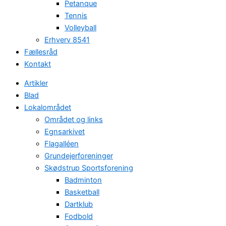
Petanque
Tennis
Volleyball
Erhverv 8541
Fællesråd
Kontakt
Artikler
Blad
Lokalområdet
Området og links
Egnsarkivet
Flagalléen
Grundejerforeninger
Skødstrup Sportsforening
Badminton
Basketball
Dartklub
Fodbold