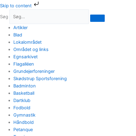
Gå
Skip to content
til
Søg
indholdet
Artikler
Blad
Lokalområdet
Området og links
Egnsarkivet
Flagalléen
Grundejerforeninger
Skødstrup Sportsforening
Badminton
Basketball
Dartklub
Fodbold
Gymnastik
Håndbold
Petanque