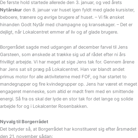
De første hold startede allerede den 3. januar, og ved årets
Nytårskur
den 8. januar var huset igen fyldt med glade kursister,
beboere, trænere og øvrige brugere af huset. – Vi fik ønsket
hinanden Godt Nytår med champagne og kransekager. – Det er
dejligt, når Lokalcentret emmer af liv og af glade brugere.
Borgerrådet sagde med udgangen af december farvel til Jens
Garsteen, som ønskede at trække sig ud af rådet efter ni års
frivilligt arbejde. Vi har meget at sige Jens tak for. Gennem årene
har Jens sat sit præg på Lokalcentret. Han var blandt andet
primus motor for alle aktiviteterne med FOF, og har startet to
mandegrupper og fire kvindegrupper op. Jens har været et meget
engageret menneske, som altid er mødt frem med en smittende
energi. Så fra os skal der lyde en stor tak for det lange og solide
arbejde for og i Lokalcenter Rosenbakken.
Nyvalg til Borgerrådet
Det betyder så, at Borgerrådet har konstitueret sig efter årsmødet
den 21. november sådan: