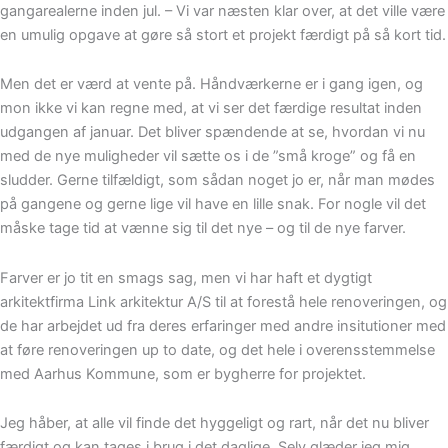
gangarealerne inden jul. – Vi var næsten klar over, at det ville være
en umulig opgave at gøre så stort et projekt færdigt på så kort tid.
Men det er værd at vente på. Håndværkerne er i gang igen, og
mon ikke vi kan regne med, at vi ser det færdige resultat inden
udgangen af januar. Det bliver spændende at se, hvordan vi nu
med de nye muligheder vil sætte os i de ”små kroge” og få en
sludder. Gerne tilfældigt, som sådan noget jo er, når man mødes
på gangene og gerne lige vil have en lille snak. For nogle vil det
måske tage tid at vænne sig til det nye – og til de nye farver.
Farver er jo tit en smags sag, men vi har haft et dygtigt
arkitektfirma Link arkitektur A/S til at forestå hele renoveringen, og
de har arbejdet ud fra deres erfaringer med andre insitutioner med
at føre renoveringen up to date, og det hele i overensstemmelse
med Aarhus Kommune, som er bygherre for projektet.
Jeg håber, at alle vil finde det hyggeligt og rart, når det nu bliver
færdigt og kan tages i brug i det daglige. Selv glæder jeg mig