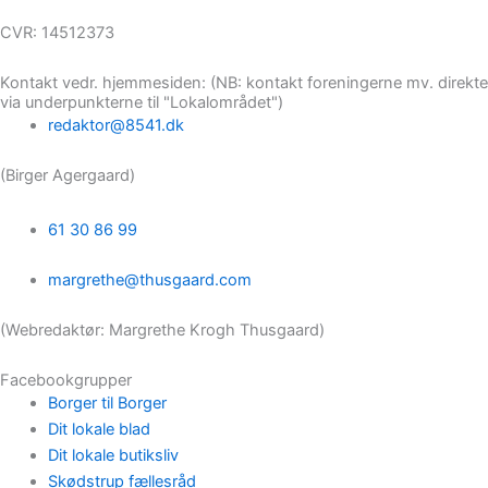
CVR: 14512373
Kontakt vedr. hjemmesiden: (NB: kontakt foreningerne mv. direkte
via underpunkterne til "Lokalområdet")
redaktor@8541.dk
(Birger Agergaard)
61 30 86 99
margrethe@thusgaard.com
(Webredaktør: Margrethe Krogh Thusgaard)
Facebookgrupper
Borger til Borger
Dit lokale blad
Dit lokale butiksliv
Skødstrup fællesråd