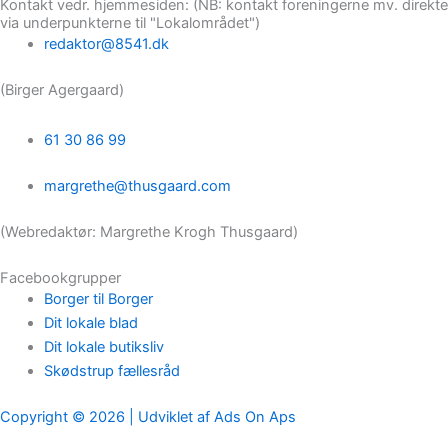
Kontakt vedr. hjemmesiden: (NB: kontakt foreningerne mv. direkte
via underpunkterne til "Lokalområdet")
redaktor@8541.dk
(Birger Agergaard)
61 30 86 99
margrethe@thusgaard.com
(Webredaktør: Margrethe Krogh Thusgaard)
Facebookgrupper
Borger til Borger
Dit lokale blad
Dit lokale butiksliv
Skødstrup fællesråd
Copyright © 2026 | Udviklet af Ads On Aps