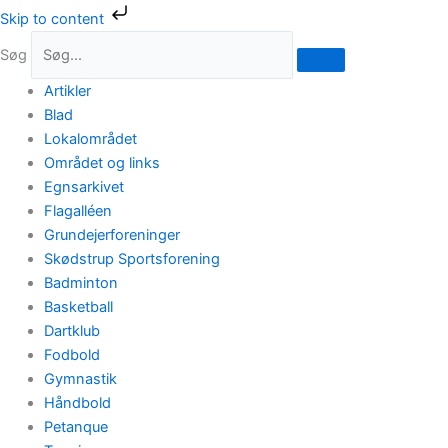
Gå
Skip to content
til
Søg
indholdet
Artikler
Blad
Lokalområdet
Området og links
Egnsarkivet
Flagalléen
Grundejerforeninger
Skødstrup Sportsforening
Badminton
Basketball
Dartklub
Fodbold
Gymnastik
Håndbold
Petanque