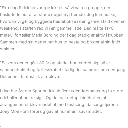
”Skæring Rideklub var lige lukket, så vi var en gruppe, der
besluttede os for at starte noget nyt herude. Jeg kan huske,
hvordan vi gik og byggede hestebokse i den gamle stald over en
weekend. I starten red vi i en gammel lade. Den målte 11×8
meter,” fortæller Maria Bording der i dag stadig er aktiv i klubben.
Sammen med sin datter har hun to heste og bruger al sin fritid i
stalden.
”Selvom der er gået 30 år og stedet har ændret sig, så er
sammenholdet og fællesskabet stadig det samme som dengang.
Det er helt fantastisk at opleve.”
I dag har Åstrup Sportsrideklub flere udendørsbaner og to store
ridehaller at boltre sig i. Og det var netop i ridehallen, at
arrangementet blev rundet af med festsang, da sangstjernen
Joey Moe kom forbi og gav et nummer i savsmuldet.
.