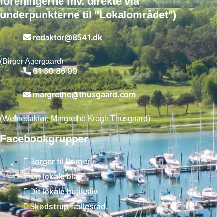
foreningerne mv. direkte via
underpunkterne til "Lokalområdet")
redaktor@8541.dk
(Birger Agergaard)
61 30 86 99
margrethe@thusgaard.com
(Webredaktør: Margrethe Krogh Thusgaard)
Facebookgrupper
Borger til Borger
Dit lokale blad
Dit lokale butiksliv
Skødstrup fællesråd