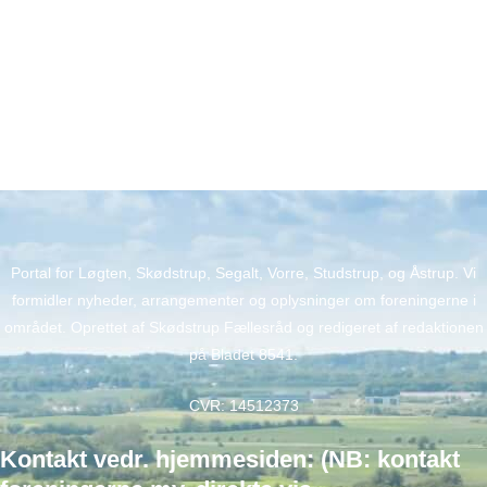
Portal for Løgten, Skødstrup, Segalt, Vorre, Studstrup, og Åstrup. Vi
formidler nyheder, arrangementer og oplysninger om foreningerne i
området. Oprettet af Skødstrup Fællesråd og redigeret af redaktionen
på Bladet 8541.
CVR: 14512373
Kontakt vedr. hjemmesiden: (NB: kontakt