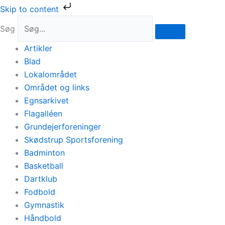
Gå
Skip to content
til
Søg
indholdet
Artikler
Blad
Lokalområdet
Området og links
Egnsarkivet
Flagalléen
Grundejerforeninger
Skødstrup Sportsforening
Badminton
Basketball
Dartklub
Fodbold
Gymnastik
Håndbold