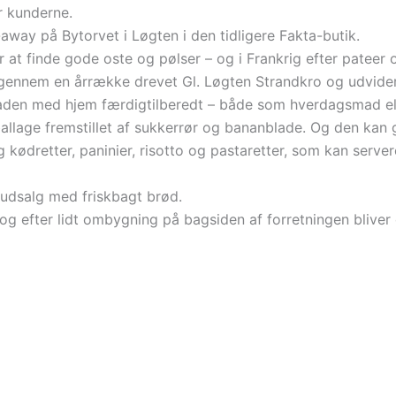
r kunderne.
way på Bytorvet i Løgten i den tidligere Fakta-butik.
r at finde gode oste og pølser – og i Frankrig efter pateer 
 gennem en årrække drevet Gl. Løgten Strandkro og udvider 
aden med hjem færdigtilberedt – både som hverdagsmad eller
allage fremstillet af sukkerrør og bananblade. Og den kan
g kødretter, paninier, risotto og pastaretter, som kan serve
dudsalg med friskbagt brød.
 og efter lidt ombygning på bagsiden af forretningen bliver d