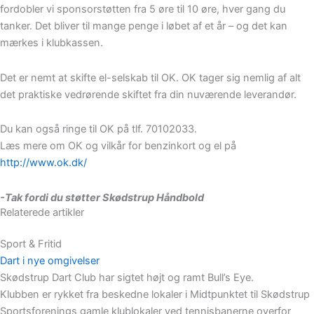
fordobler vi sponsorstøtten fra 5 øre til 10 øre, hver gang du
tanker. Det bliver til mange penge i løbet af et år – og det kan
mærkes i klubkassen.
Det er nemt at skifte el-selskab til OK. OK tager sig nemlig af alt
det praktiske vedrørende skiftet fra din nuværende leverandør.
Du kan også ringe til OK på tlf. 70102033.
Læs mere om OK og vilkår for benzinkort og el på
http://www.ok.dk/
-Tak fordi du støtter Skødstrup Håndbold
Relaterede artikler
Sport & Fritid
Dart i nye omgivelser
Skødstrup Dart Club har sigtet højt og ramt Bull’s Eye.
Klubben er rykket fra beskedne lokaler i Midtpunktet til Skødstrup
Sportsforenings gamle klublokaler ved tennisbanerne overfor