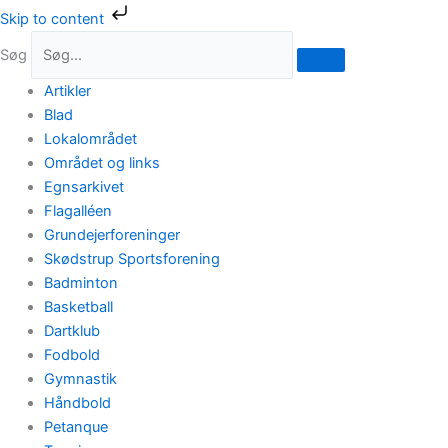
Gå
Skip to content
til
Søg
indholdet
Artikler
Blad
Lokalområdet
Området og links
Egnsarkivet
Flagalléen
Grundejerforeninger
Skødstrup Sportsforening
Badminton
Basketball
Dartklub
Fodbold
Gymnastik
Håndbold
Petanque