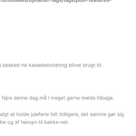
ro/modules/dynamic-tags/tags/post-featured-
s besked-ne kassebeholdning bliver brugt til.
kal fejre denne dag må I meget gerne melde tilbage.
lgt at holde juleferie lidt tidligere, det samme gør sig
e og af hensyn til køkke-net.