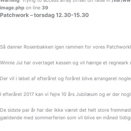
Warning
: Trying to access array offset on false in
/var/ww
image.php
on line
39
Patchwork – torsdag 12.30-15.30
Så danner Rosenbakken igen rammen for vores Patchworkh
Winnie Jul har overtaget kassen og vil hænge et regneark o
Der vil i løbet af efteråret og foråret blive arrangeret nogle
I efteråret 2017 kan vi fejre 10 års Jubilæum og er der nog
De sidste par år har der ikke været det helt store fremmøde 
gældende med sommerferien som vil blive en måned tidliger