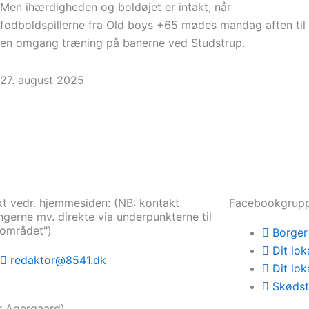
Men ihærdigheden og boldøjet er intakt, når
fodboldspillerne fra Old boys +65 mødes mandag aften til
en omgang træning på banerne ved Studstrup.
27. august 2025
t vedr. hjemmesiden: (NB: kontakt
Facebookgrup
ngerne mv. direkte via underpunkterne til
lområdet")
Borger 
Dit lok
redaktor@8541.dk
Dit lok
Skødst
r Agergaard)