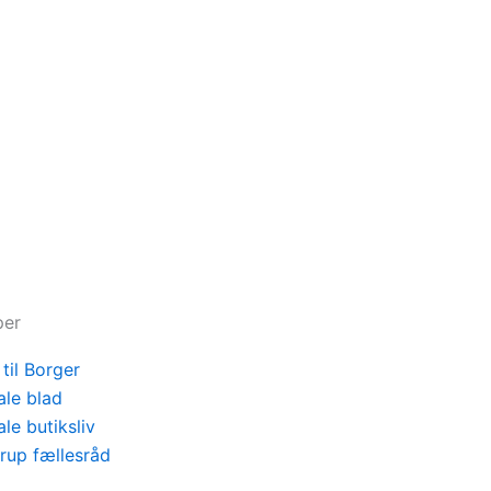
per
til Borger
ale blad
ale butiksliv
rup fællesråd