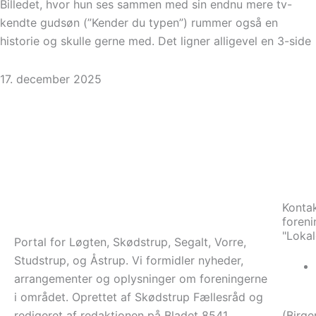
Billedet, hvor hun ses sammen med sin endnu mere tv-
kendte gudsøn (”Kender du typen”) rummer også en
historie og skulle gerne med. Det ligner alligevel en 3-side
17. december 2025
Kontak
foreni
"Loka
Portal for Løgten, Skødstrup, Segalt, Vorre,
Studstrup, og Åstrup. Vi formidler nyheder,
arrangementer og oplysninger om foreningerne
i området. Oprettet af Skødstrup Fællesråd og
redigeret af redaktionen på Bladet 8541.
(Birge