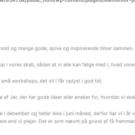
w/8541.dk/public_html/wp-content/plugins/elementor-p
old og mange gode, sjove og inspirerende timer sammen.
p i vores skab, sådan at vi alle kan følge med i, hvad vore
 små workshops, det vil I får oplyst i god tid.
le af Jer, der har gode ideer eller ønsker for, hvordan vi s
i december og heller ikke i juni måned, derfor har vi i år va
e end vi plejer. Det er som nævnt på grund af få fremmødt