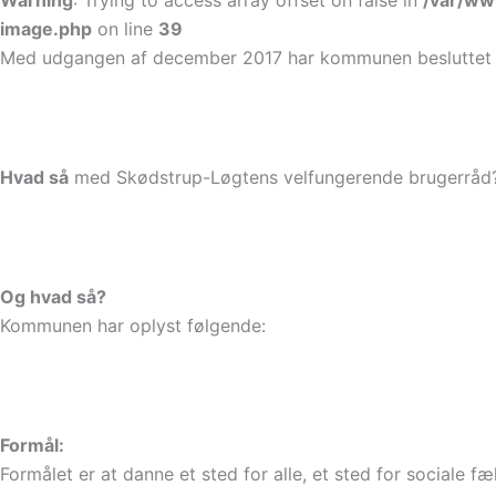
Warning
: Trying to access array offset on false in
/var/ww
image.php
on line
39
Med udgangen af december 2017 har kommunen besluttet a
Hvad så
med Skødstrup-Løgtens velfungerende brugerråd?
Og hvad så?
Kommunen har oplyst følgende:
Formål:
Formålet er at danne et sted for alle, et sted for sociale 