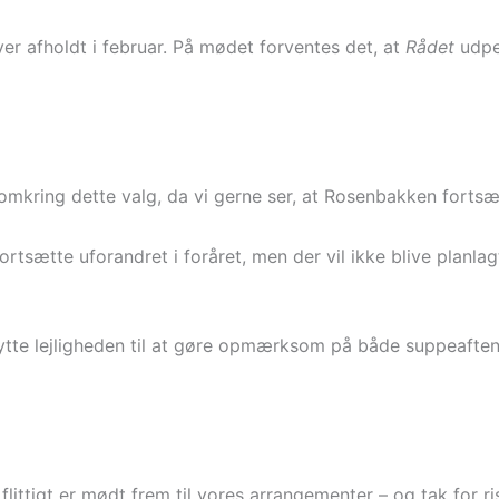
r afholdt i februar. På mødet forventes det, at
Rådet
udpe
se omkring dette valg, da vi gerne ser, at Rosenbakken forts
il fortsætte uforandret i foråret, men der vil ikke blive pla
nytte lejligheden til at gøre opmærksom på både suppeafte
er flittigt er mødt frem til vores arrangementer – og tak for ri