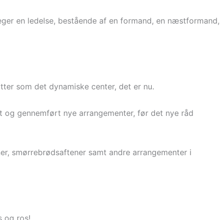
ger en ledelse, bestående af en formand, en næstformand,
ætter som det dynamiske center, det er nu.
nlagt og gennemført nye arrangementer, før det nye råd
ner, smørrebrødsaftener samt andre arrangementer i
s og ros!