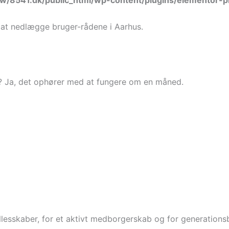
w/8541.dk/public_html/wp-content/plugins/elementor-p
t nedlægge bruger-rådene i Aarhus.
 Ja, det ophører med at fungere om en måned.
fællesskaber, for et aktivt medborgerskab og for generation