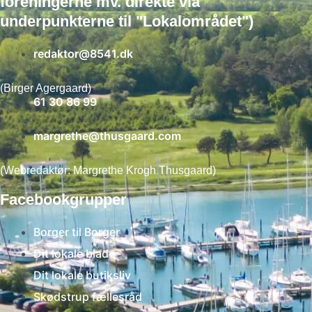
foreningerne mv. direkte via
underpunkterne til "Lokalområdet")
redaktor@8541.dk
(Birger Agergaard)
61 30 86 99
margrethe@thusgaard.com
(Webredaktør: Margrethe Krogh Thusgaard)
Facebookgrupper
Borger til Borger
Dit lokale blad
Dit lokale butiksliv
Skødstrup fællesråd