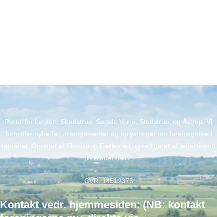
Portal for Løgten, Skødstrup, Segalt, Vorre, Studstrup, og Åstrup. Vi
formidler nyheder, arrangementer og oplysninger om foreningerne i
området. Oprettet af Skødstrup Fællesråd og redigeret af redaktionen
på Bladet 8541.
CVR: 14512373
Kontakt vedr. hjemmesiden: (NB: kontakt