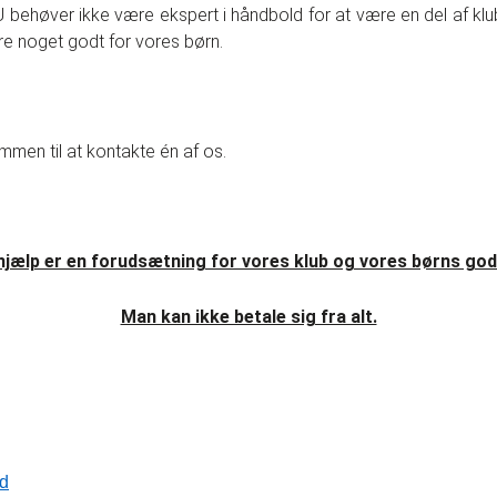
U behøver ikke være ekspert i håndbold for at være en del af klu
øre noget godt for vores børn.
mmen til at kontakte én af os.
g hjælp er en forudsætning for vores klub og vores børns gode
Man kan ikke betale sig fra alt.
ld