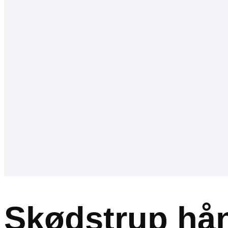
Skødstrup hå