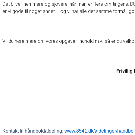
Det bliver nemmere og sjovere, når man er flere om tingene. D
er vi gode til noget andet – og vi har alle det samme formål; g
Vil du høre mere om vores opgaver, indhold m.v., så er du velko
Frivilli
Kontakt til håndboldafdeling:
www.8541.dk/afdelinger/handbo