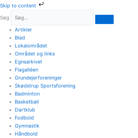
Gå
Skip to content
til
Søg
indholdet
Artikler
Blad
Lokalområdet
Området og links
Egnsarkivet
Flagalléen
Grundejerforeninger
Skødstrup Sportsforening
Badminton
Basketball
Dartklub
Fodbold
Gymnastik
Håndbold