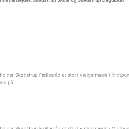
smedarbejder, Skødstrup Skole og Skødstrup Dagtilbud
holder Skødstrup Fællesråd et stort vælgermøde i Midtpunk
mme på.
holder Skødstrup Fællesråd et stort vælgermøde i Midtpunk