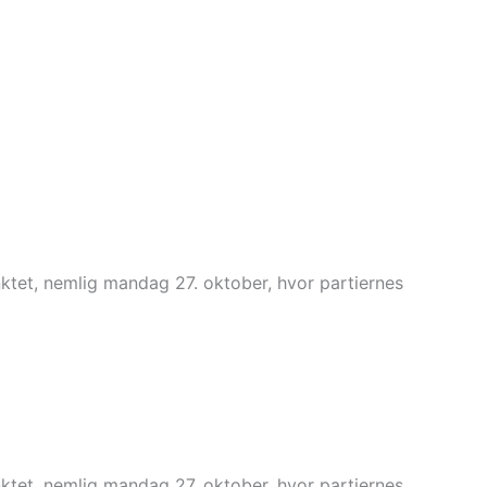
tet, nemlig mandag 27. oktober, hvor partiernes
tet, nemlig mandag 27. oktober, hvor partiernes