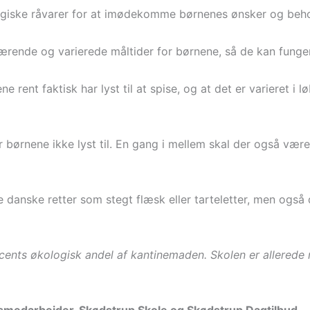
giske råvarer for at imødekomme børnenes ønsker og beho
nærende og varierede måltider for børnene, så de kan funge
 rent faktisk har lyst til at spise, og at det er varieret i 
har børnene ikke lyst til. En gang i mellem skal der også vær
le danske retter som stegt flæsk eller tarteletter, men ogs
ents økologisk andel af kantinemaden. Skolen er allerede 