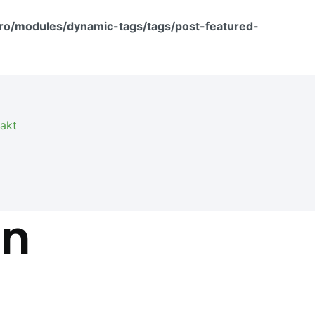
ro/modules/dynamic-tags/tags/post-featured-
akt
en