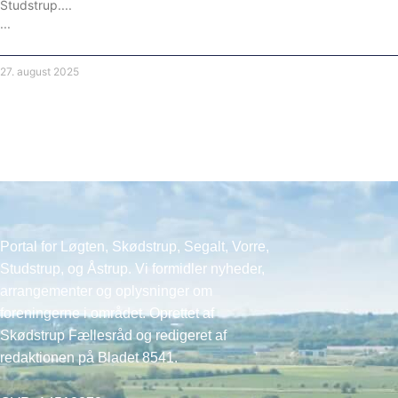
Studstrup.
27. august 2025
Portal for Løgten, Skødstrup, Segalt, Vorre,
Studstrup, og Åstrup. Vi formidler nyheder,
arrangementer og oplysninger om
foreningerne i området. Oprettet af
Skødstrup Fællesråd og redigeret af
redaktionen på Bladet 8541.