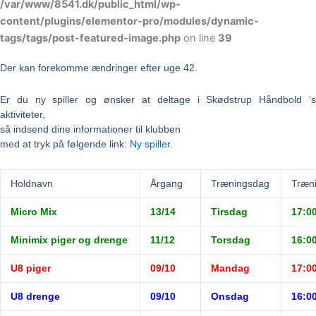
/var/www/8541.dk/public_html/wp-
content/plugins/elementor-pro/modules/dynamic-
tags/tags/post-featured-image.php
on line
39
Der kan forekomme ændringer efter uge 42.
Er du ny spiller og ønsker at deltage i Skødstrup Håndbold ‘s
aktiviteter,
så indsend dine informationer til klubben
med at tryk på følgende link:
Ny spiller
.
Holdnavn
Årgang
Træningsdag
Træni
Micro Mix
13/14
Tirsdag
17:00
Minimix piger og drenge
11/12
Torsdag
16:00
U8 piger
09/10
Mandag
17:00
U8 drenge
09/10
Onsdag
16:00