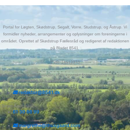
Portal for Løgten, Skødstrup, Segalt, Vorre, Studstrup, og Åstrup. Vi
formidler nyheder, arrangementer og oplysninger om foreningerne i
området. Oprettet af Skødstrup Fællesråd og redigeret af redaktionen
på Bladet 8541.
CVR: 14512373
Kontakt vedr. hjemmesiden: (NB: kontakt foreningerne mv. direkte
via underpunkterne til "Lokalområdet")
redaktor@8541.dk
(Birger Agergaard)
61 30 86 99
margrethe@thusgaard.com