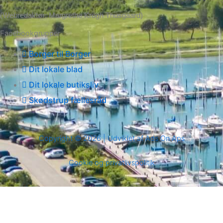
(Webredaktør: Margrethe Krogh Thusgaard)
Facebookgrupper
Borger til Borger
Dit lokale blad
Dit lokale butiksliv
Skødstrup fællesråd
Copyright © 2026 | Udviklet af Ads On Aps
Cookie og privatlivspolitik