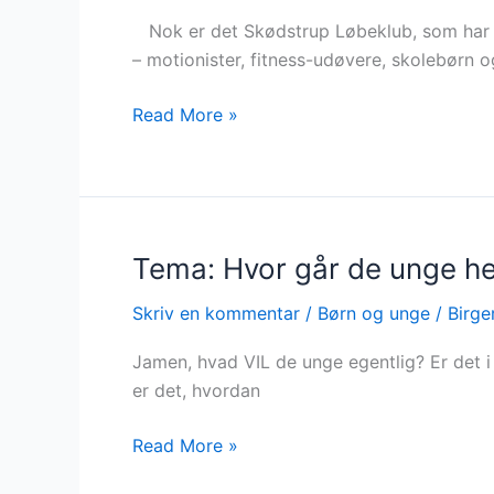
Nok er det Skødstrup Løbeklub, som har tag
– motionister, fitness-udøvere, skolebørn o
Read More »
Tema: Hvor går de unge h
Tema:
Hvor
Skriv en kommentar
/
Børn og unge
/
Birge
går
de
Jamen, hvad VIL de unge egentlig? Er det i 
unge
er det, hvordan
hen…..
Read More »