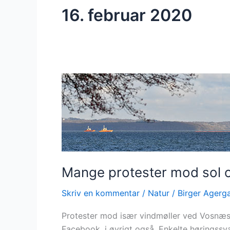
16. februar 2020
Mange
protester
mod
sol
og
vind
Mange protester mod sol 
Skriv en kommentar
/
Natur
/
Birger Agerg
Protester mod især vindmøller ved Vosnæs
Facebook, i øvrigt også. Enkelte høringssv