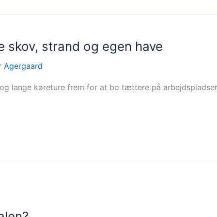
ve skov, strand og egen have
r Agergaard
og lange køreture frem for at bo tættere på arbejdspladse
alen?