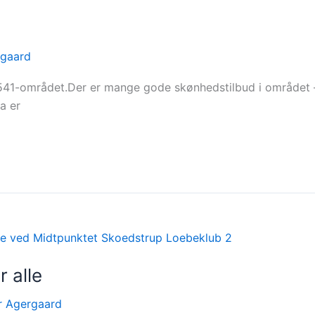
rgaard
 8541-området.Der er mange gode skønhedstilbud i området 
a er
 alle
r Agergaard