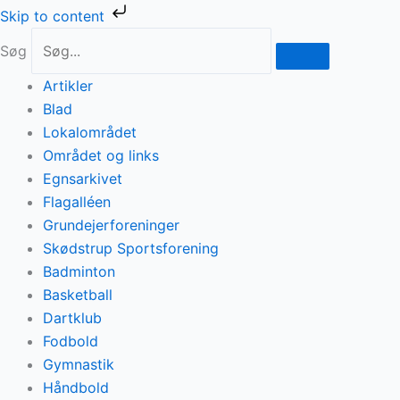
Gå
Skip to content
til
Søg
indholdet
Artikler
Blad
Lokalområdet
Området og links
Egnsarkivet
Flagalléen
Grundejerforeninger
Skødstrup Sportsforening
Badminton
Basketball
Dartklub
Fodbold
Gymnastik
Håndbold