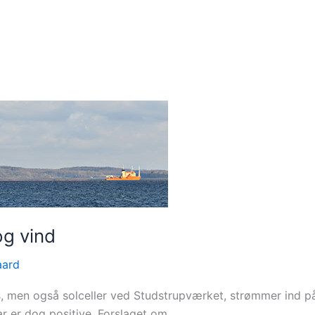
og vind
aard
, men også solceller ved Studstrupværket, strømmer ind 
ar er dog positive. Forslaget om