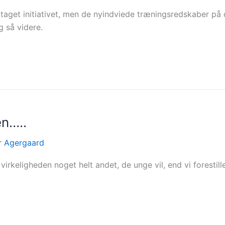
et initiativet, men de nyindviede træningsredskaber på de
g så videre.
en…..
r Agergaard
virkeligheden noget helt andet, de unge vil, end vi forestil