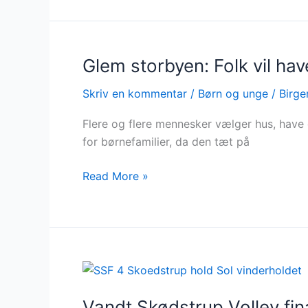
Glem storbyen: Folk vil ha
Glem
storbyen:
Skriv en kommentar
/
Børn og unge
/
Birge
Folk
vil
Flere og flere mennesker vælger hus, have 
have
for børnefamilier, da den tæt på
skov,
strand
Read More »
og
egen
have
Vandt
Skødstrup
Vandt Skødstrup Volley fin
Volley