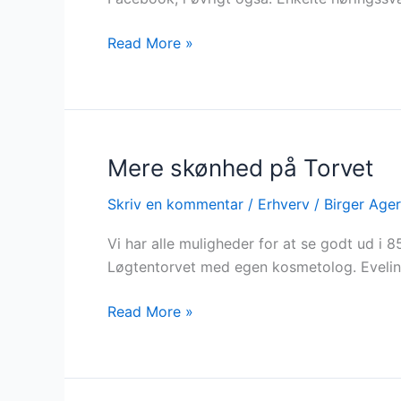
Read More »
Mere skønhed på Torvet
Mere
skønhed
Skriv en kommentar
/
Erhverv
/
Birger Age
på
Torvet
Vi har alle muligheder for at se godt ud i
Løgtentorvet med egen kosmetolog. Evelin
Read More »