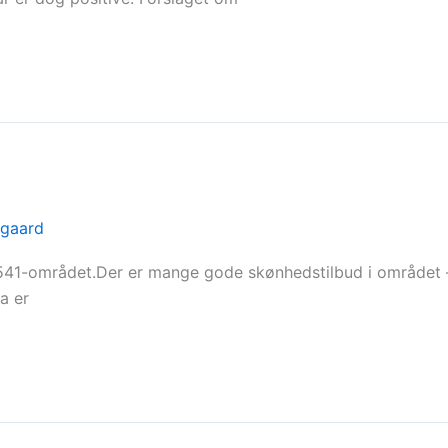
rgaard
 8541-området.Der er mange gode skønhedstilbud i området 
a er