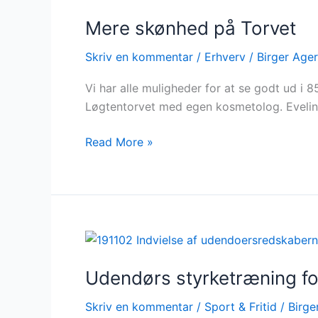
Mere skønhed på Torvet
Mere
skønhed
Skriv en kommentar
/
Erhverv
/
Birger Age
på
Torvet
Vi har alle muligheder for at se godt ud i
Løgtentorvet med egen kosmetolog. Evelin
Read More »
Udendørs
styrketræning
Udendørs styrketræning for
for
alle
Skriv en kommentar
/
Sport & Fritid
/
Birge