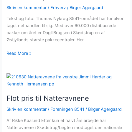
Skriv en kommentar
/
Erhverv
/
Birger Agergaard
Tekst og foto: Thomas Nykrog 8541-området har for alvor
taget nethandlen til sig. Med over 60.000 distribuerede
pakker om året er Dagli’Brugsen i Skødstrup en af
Østjyllands største pakkecentraler. Her
Read More »
Flot
pris
til
Flot pris til Natteravnene
Natteravnene
Skriv en kommentar
/
Foreningen 8541
/
Birger Agergaard
Af Rikke Kaalund Efter kun et halvt års arbejde har
Natteravnene i Skødstrup/Løgten modtaget den nationale