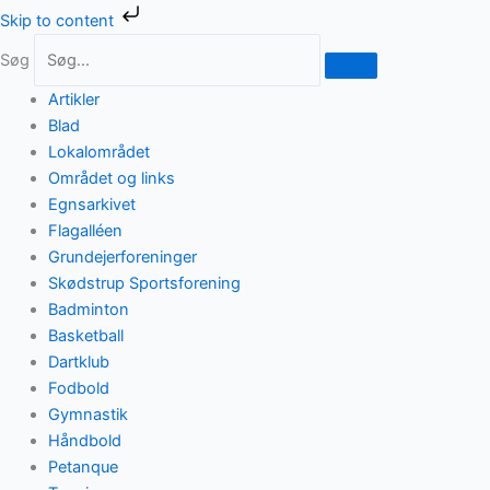
Gå
Skip to content
til
Søg
indholdet
Artikler
Blad
Lokalområdet
Området og links
Egnsarkivet
Flagalléen
Grundejerforeninger
Skødstrup Sportsforening
Badminton
Basketball
Dartklub
Fodbold
Gymnastik
Håndbold
Petanque