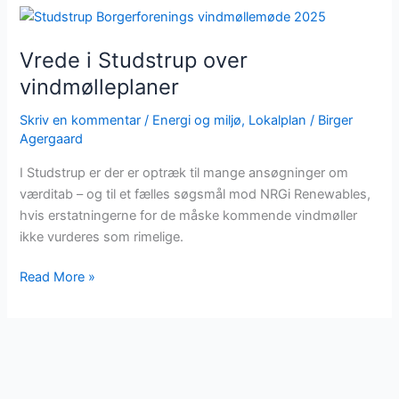
Vrede
i
Vrede i Studstrup over
Studstrup
over
vindmølleplaner
vindmølleplaner
Skriv en kommentar
/
Energi og miljø
,
Lokalplan
/
Birger
Agergaard
I Studstrup er der er optræk til mange ansøgninger om
værditab – og til et fælles søgsmål mod NRGi Renewables,
hvis erstatningerne for de måske kommende vindmøller
ikke vurderes som rimelige.
Read More »