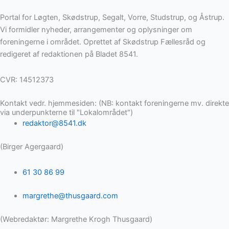
Portal for Løgten, Skødstrup, Segalt, Vorre, Studstrup, og Åstrup.
Vi formidler nyheder, arrangementer og oplysninger om
foreningerne i området. Oprettet af Skødstrup Fællesråd og
redigeret af redaktionen på Bladet 8541.
CVR: 14512373
Kontakt vedr. hjemmesiden: (NB: kontakt foreningerne mv. direkte
via underpunkterne til "Lokalområdet")
redaktor@8541.dk
(Birger Agergaard)
61 30 86 99
margrethe@thusgaard.com
(Webredaktør: Margrethe Krogh Thusgaard)