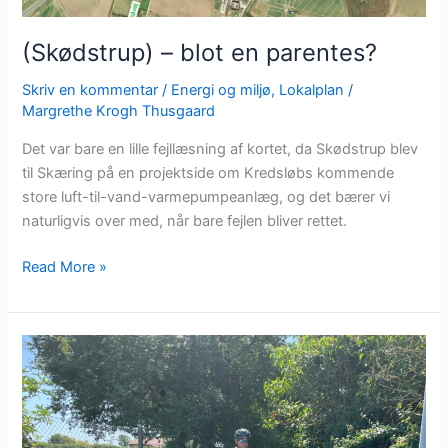
(Skødstrup) – blot en parentes?
Skriv en kommentar
/
Energi og miljø
,
Lokalplan
/
Margrethe Krogh Thusgaard
Det var bare en lille fejllæsning af kortet, da Skødstrup blev
til Skæring på en projektside om Kredsløbs kommende
store luft-til-vand-varmepumpeanlæg, og det bærer vi
naturligvis over med, når bare fejlen bliver rettet.
Read More »
Supercykelstien
”klar”
i
2026