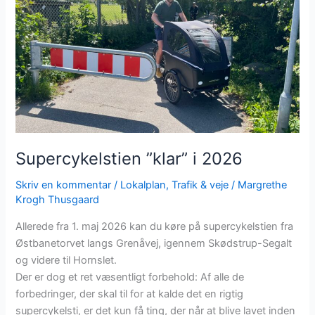
Supercykelstien ”klar” i 2026
Skriv en kommentar
/
Lokalplan
,
Trafik & veje
/
Margrethe
Krogh Thusgaard
Allerede fra 1. maj 2026 kan du køre på supercykelstien fra
Østbanetorvet langs Grenåvej, igennem Skødstrup-Segalt
og videre til Hornslet.
Der er dog et ret væsentligt forbehold: Af alle de
forbedringer, der skal til for at kalde det en rigtig
supercykelsti, er det kun få ting, der når at blive lavet inden