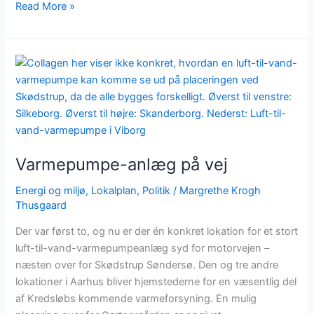
Read More »
Varmepumpe-
anlæg
på
vej
Varmepumpe-anlæg på vej
Energi og miljø
,
Lokalplan
,
Politik
/
Margrethe Krogh
Thusgaard
Der var først to, og nu er der én konkret lokation for et stort
luft-til-vand-varmepumpeanlæg syd for motorvejen –
næsten over for Skødstrup Søndersø. Den og tre andre
lokationer i Aarhus bliver hjemstederne for en væsentlig del
af Kredsløbs kommende varmeforsyning. En mulig