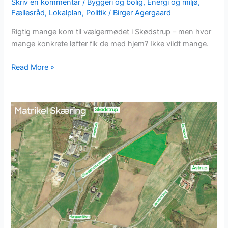
Skriv en kommentar
/
Byggeri og bolig
,
Energi og miljø
,
Fællesråd
,
Lokalplan
,
Politik
/
Birger Agergaard
Rigtig mange kom til vælgermødet i Skødstrup – men hvor
mange konkrete løfter fik de med hjem? Ikke vildt mange.
Read More »
(Skødstrup)
–
blot
en
parentes?