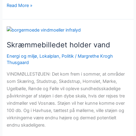
Read More »
Skræmmebilledet
holder
Skræmmebilledet holder vand
vand
Energi og miljø
,
Lokalplan
,
Politik
/
Margrethe Krogh
Thusgaard
VINDMØLLESTØJEN: Det kom frem i sommer, at områder
som Skæring, Studstrup, Skødstrup, Hornslet, Mørke,
Ugelbølle, Rønde og Følle vil opleve sundhedsskadelige
påvirkninger af støjen i den dybe skala, hvis der rejses tre
vindmøller ved Vosnæs. Støjen vil her kunne komme over
100 db. Og i Havhuse, tættest på møllerne, ville støjen og
virkningerne være endnu højere og dermed potentielt
endnu skadeligere.