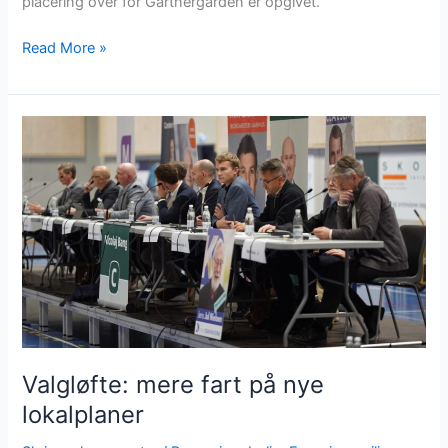
placering over for Gartnergården er opgivet.
Read More »
Valgløfte:
mere
fart
på
nye
lokalplaner
Valgløfte: mere fart på nye
lokalplaner