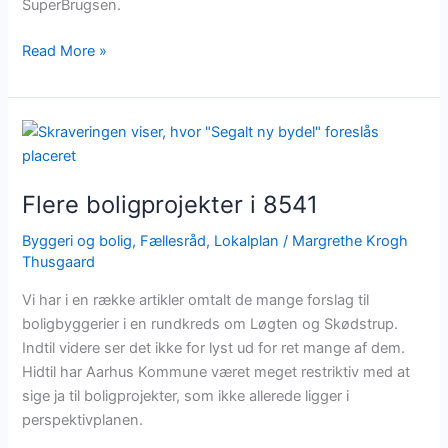
SuperBrugsen.
Read More »
Flere
boligprojekter
i
Flere boligprojekter i 8541
8541
Byggeri og bolig
,
Fællesråd
,
Lokalplan
/
Margrethe Krogh
Thusgaard
Vi har i en række artikler omtalt de mange forslag til
boligbyggerier i en rundkreds om Løgten og Skødstrup.
Indtil videre ser det ikke for lyst ud for ret mange af dem.
Hidtil har Aarhus Kommune været meget restriktiv med at
sige ja til boligprojekter, som ikke allerede ligger i
perspektivplanen.