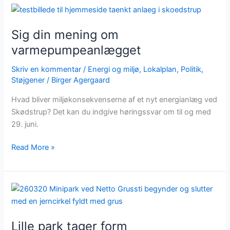
Sig
din
Sig din mening om
mening
om
varmepumpeanlægget
varmepumpeanlægget
Skriv en kommentar
/
Energi og miljø
,
Lokalplan
,
Politik
,
Støjgener
/
Birger Agergaard
Hvad bliver miljøkonsekvenserne af et nyt energianlæg ved
Skødstrup? Det kan du indgive høringssvar om til og med
29. juni.
Read More »
Lille
park
tager
Lille park tager form
form