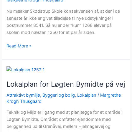
Margrethe Krogh Thusgaard
på
skolen
Nu mærker Skødstrup Skole konsekvensen af, at der i de
seneste år ikke er givet tilladelse til nye udstykninger i
postnummer 8541. Så nu er der “kun” 1268 elever på
skolen mod næsten 1350 for et par år siden.
Read More »
Lokalplan
for
Lokalplan for Løgten Bymidte på vej
Løgten
Bymidte
Attraktivt bymiljø
,
Byggeri og bolig
,
Lokalplan
/
Margrethe
på
Krogh Thusgaard
vej
Teknik og Miljø er i gang med at planlægge for et område i
Løgten Bymidte. Området omfatter ejendomme med
beliggenhed ud til Grenåvej, mellem Hjelmagervej og