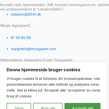
Kontakt vedr. hjemmesiden: (NB: kontakt foreningerne mv. direkte
via underpunkterne til "Lokalområdet")
redaktor@8541.dk
(Birger Agergaard)
61 30 86 99
margrethe@thusgaard.com
(Webredaktør: Margrethe Krogh Thusgaard)
Denne hjemmeside bruger cookies
Facebookgrupper
Borger til Borger
Vi bruger cookies til at forbedre din browseroplevelse, vise
Dit lokale blad
personaliserede annoncer eller indhold og analysere vores
Dit lokale butiksliv
trafik. Ved at klikke på "Acceptér alle" accepterer du vores
Skødstrup fællesråd
brug af cookies.
Copyright © 2026 | Udviklet af Ads On Aps
Tilpas
Afvis alle
Acceptér alle