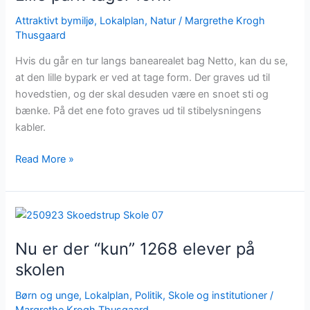
Attraktivt bymiljø
,
Lokalplan
,
Natur
/
Margrethe Krogh
Thusgaard
Hvis du går en tur langs banearealet bag Netto, kan du se,
at den lille bypark er ved at tage form. Der graves ud til
hovedstien, og der skal desuden være en snoet sti og
bænke. På det ene foto graves ud til stibelysningens
kabler.
Read More »
Nu
er
Nu er der “kun” 1268 elever på
der
“kun”
skolen
1268
Børn og unge
,
Lokalplan
,
Politik
,
Skole og institutioner
/
elever