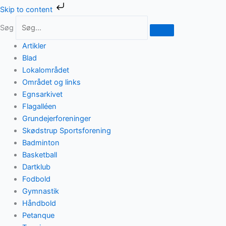
Gå
Skip to content
til
Søg
indholdet
Artikler
Blad
Lokalområdet
Området og links
Egnsarkivet
Flagalléen
Grundejerforeninger
Skødstrup Sportsforening
Badminton
Basketball
Dartklub
Fodbold
Gymnastik
Håndbold
Petanque