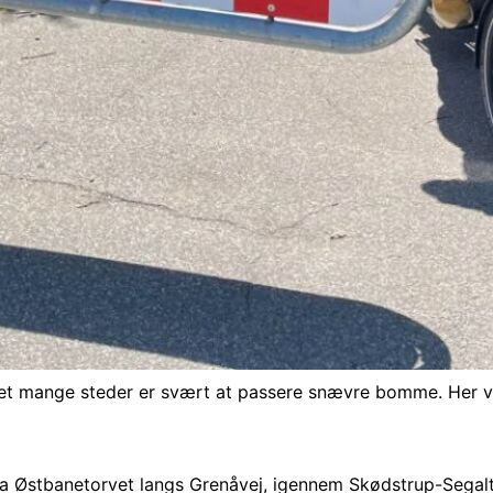
det mange steder er svært at passere snævre bomme. Her ve
ra Østbanetorvet langs Grenåvej, igennem Skødstrup-Segalt 