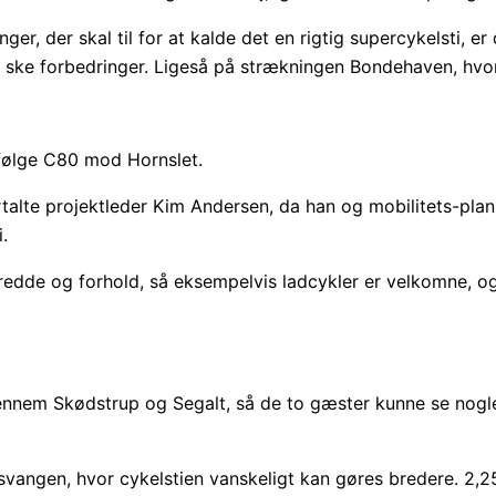
nger, der skal til for at kalde det en rigtig supercykelsti, 
ske forbedringer. Ligeså på strækningen Bondehaven, hvor ud
 følge C80 mod Hornslet.
fortalte projektleder Kim Andersen, da han og mobilitets-pl
.
redde og forhold, så eksempelvis ladcykler er velkomne, og
nnem Skødstrup og Segalt, så de to gæster kunne se nogle a
onsvangen, hvor cykelstien vanskeligt kan gøres bredere. 2,