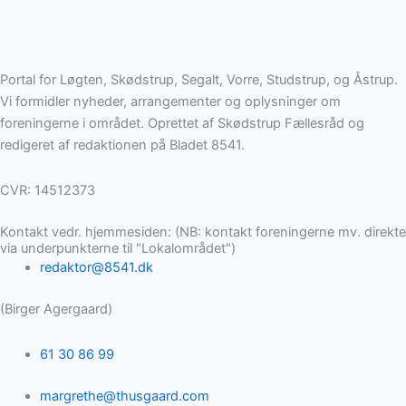
Portal for Løgten, Skødstrup, Segalt, Vorre, Studstrup, og Åstrup.
Vi formidler nyheder, arrangementer og oplysninger om
foreningerne i området. Oprettet af Skødstrup Fællesråd og
redigeret af redaktionen på Bladet 8541.
CVR: 14512373
Kontakt vedr. hjemmesiden: (NB: kontakt foreningerne mv. direkte
via underpunkterne til "Lokalområdet")
redaktor@8541.dk
(Birger Agergaard)
61 30 86 99
margrethe@thusgaard.com