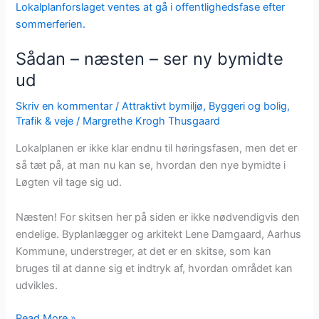
–
næsten
–
Sådan – næsten – ser ny bymidte
ser
ny
ud
bymidte
Skriv en kommentar
/
Attraktivt bymiljø
,
Byggeri og bolig
,
ud
Trafik & veje
/
Margrethe Krogh Thusgaard
Lokalplanen er ikke klar endnu til høringsfasen, men det er
så tæt på, at man nu kan se, hvordan den nye bymidte i
Løgten vil tage sig ud.
Næsten! For skitsen her på siden er ikke nødvendigvis den
endelige. Byplanlægger og arkitekt Lene Damgaard, Aarhus
Kommune, understreger, at det er en skitse, som kan
bruges til at danne sig et indtryk af, hvordan området kan
udvikles.
Read More »