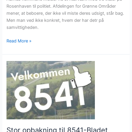
Rosenhaven til politiet. Afdelingen for Grønne Områder
mener, at beboere, der ikke vil miste deres udsigt, står bag.
Men man ved ikke konkret, hvem der har detr på
samvittigheden.
Read More »
Stor
opbakning
til
8541-
Bladet
Stor opbakning til 8541-Bladet