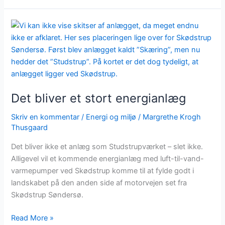
Det
bliver
et
stort
energianlæg
Det bliver et stort energianlæg
Skriv en kommentar
/
Energi og miljø
/
Margrethe Krogh
Thusgaard
Det bliver ikke et anlæg som Studstrupværket – slet ikke.
Alligevel vil et kommende energianlæg med luft-til-vand-
varmepumper ved Skødstrup komme til at fylde godt i
landskabet på den anden side af motorvejen set fra
Skødstrup Søndersø.
Read More »