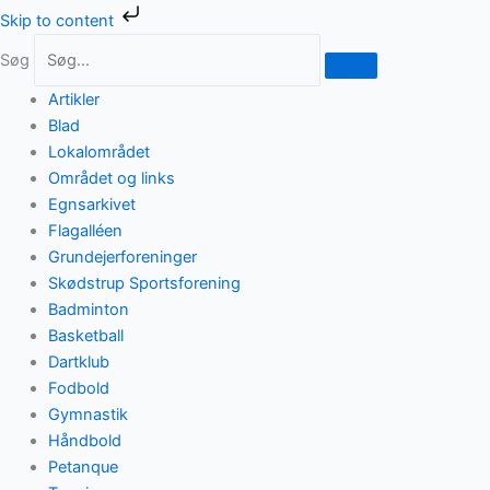
Gå
Skip to content
til
Søg
indholdet
Artikler
Blad
Lokalområdet
Området og links
Egnsarkivet
Flagalléen
Grundejerforeninger
Skødstrup Sportsforening
Badminton
Basketball
Dartklub
Fodbold
Gymnastik
Håndbold
Petanque