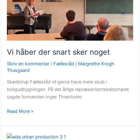
Vi håber der snart sker noget
Skriv en kommentar
/
Fællesråd
/
Margrethe Krogh
Thusgaard
Skødstrup Fællesråd vil gerne have mere skub i
boligudbygningen. På det årlige repræsentantskabsmøde
sagde formanden Inger Thranholm:
Read More »
Fra