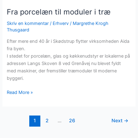
porcelæn
Fra porcelæn til moduler i træ
til
moduler
Skriv en kommentar
/
Erhverv
/
Margrethe Krogh
i
Thusgaard
træ
Efter mere end 40 år i Skødstrup flytter virksomheden Aida
fra byen.
I stedet for porcelæn, glas og køkkenudstyr er lokalerne på
adressen Langs Skoven 8 ved Grenåvej nu blevet fyldt
med maskiner, der fremstiller træmoduler til moderne
byggeri.
Read More »
1
2
…
26
Next
→