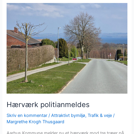
Hærværk
politianmeldes
Hærværk politianmeldes
Skriv en kommentar
/
Attraktivt bymiljø
,
Trafik & veje
/
Margrethe Krogh Thusgaard
Aarhus Kommune melder nu et hærværk mod tre træer på