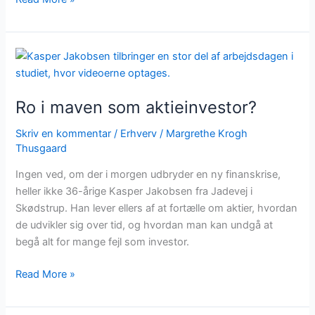
Ro
i
maven
Ro i maven som aktieinvestor?
som
aktieinvestor?
Skriv en kommentar
/
Erhverv
/
Margrethe Krogh
Thusgaard
Ingen ved, om der i morgen udbryder en ny finanskrise,
heller ikke 36-årige Kasper Jakobsen fra Jadevej i
Skødstrup. Han lever ellers af at fortælle om aktier, hvordan
de udvikler sig over tid, og hvordan man kan undgå at
begå alt for mange fejl som investor.
Read More »