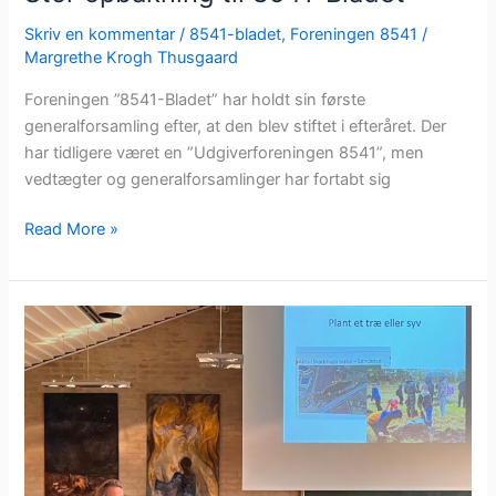
Skriv en kommentar
/
8541-bladet
,
Foreningen 8541
/
Margrethe Krogh Thusgaard
Foreningen ”8541-Bladet” har holdt sin første
generalforsamling efter, at den blev stiftet i efteråret. Der
har tidligere været en ”Udgiverforeningen 8541”, men
vedtægter og generalforsamlinger har fortabt sig
Read More »
Vi
håber
der
snart
sker
noget