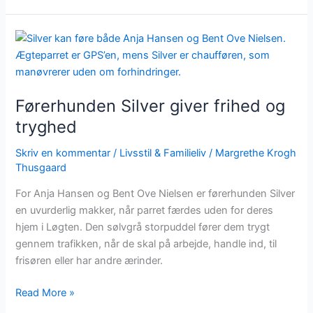
Førerhunden
Silver
giver
frihed
Førerhunden Silver giver frihed og
og
tryghed
tryghed
Skriv en kommentar
/
Livsstil & Familieliv
/
Margrethe Krogh
Thusgaard
For Anja Hansen og Bent Ove Nielsen er førerhunden Silver
en uvurderlig makker, når parret færdes uden for deres
hjem i Løgten. Den sølvgrå storpuddel fører dem trygt
gennem trafikken, når de skal på arbejde, handle ind, til
frisøren eller har andre ærinder.
Read More »