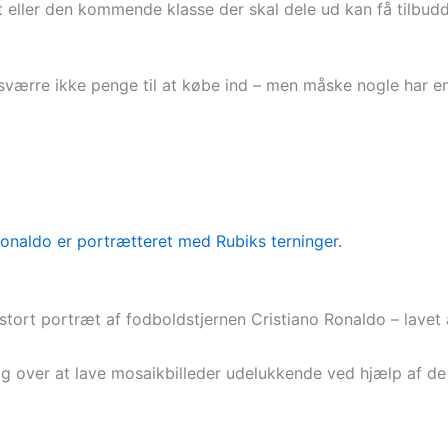
ort eller den kommende klasse der skal dele ud kan få tilb
ærre ikke penge til at købe ind – men måske nogle har en 
 stort portræt af fodboldstjernen Cristiano Ronaldo – lavet
g over at lave mosaikbilleder udelukkende ved hjælp af de 