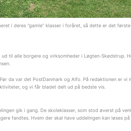
eret i deres ”gamle” klasser i foråret, så dette er det først
t ud til alle borgere og virksomheder i Løgten-Skødstrup. H
nsen.
 Før da var det PostDanmark og Alfo. På redaktionen er vi m
tiviteter, og vi får bladet delt ud på bedste vis.
lingen gik i gang. De skoleklasser, som stod øverst på ven
ngere fandtes. Hvem der skal have uddelingen kan løses på 