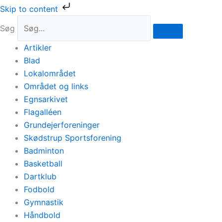
Gå
Skip to content
til
Søg
indholdet
Artikler
Blad
Lokalområdet
Området og links
Egnsarkivet
Flagalléen
Grundejerforeninger
Skødstrup Sportsforening
Badminton
Basketball
Dartklub
Fodbold
Gymnastik
Håndbold