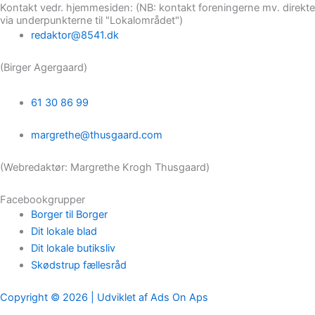
Kontakt vedr. hjemmesiden: (NB: kontakt foreningerne mv. direkte
via underpunkterne til "Lokalområdet")
redaktor@8541.dk
(Birger Agergaard)
61 30 86 99
margrethe@thusgaard.com
(Webredaktør: Margrethe Krogh Thusgaard)
Facebookgrupper
Borger til Borger
Dit lokale blad
Dit lokale butiksliv
Skødstrup fællesråd
Copyright © 2026 | Udviklet af Ads On Aps