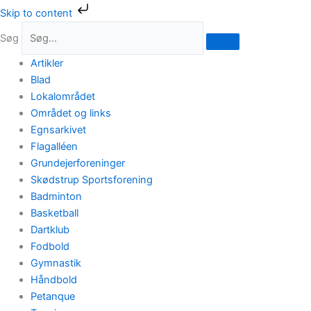
Gå
Skip to content
til
Søg
indholdet
Artikler
Blad
Lokalområdet
Området og links
Egnsarkivet
Flagalléen
Grundejerforeninger
Skødstrup Sportsforening
Badminton
Basketball
Dartklub
Fodbold
Gymnastik
Håndbold
Petanque