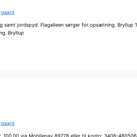
rgaard
flag samt jordspyd. Flagalleen sørger for opsætning. Bryllup
ng. Bryllup
rgaard
r. 100,00 via Mobilepay 89778 eller til konto: 3408-48050