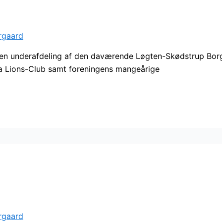
rgaard
 en underafdeling af den daværende Løgten-Skødstrup Borgerf
a Lions-Club samt foreningens mangeårige
rgaard