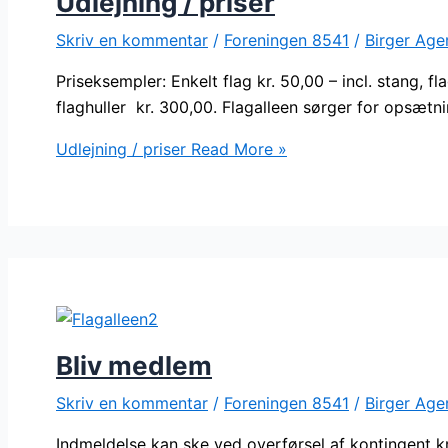
Udlejning / priser
Skriv en kommentar
/
Foreningen 8541
/
Birger Age
Priseksempler: Enkelt flag kr. 50,00 – incl. stang, 
flaghuller kr. 300,00. Flagalleen sørger for opsætni
Udlejning / priser
Read More »
Bliv medlem
Skriv en kommentar
/
Foreningen 8541
/
Birger Age
Indmeldelse kan ske ved overførsel af kontingent k