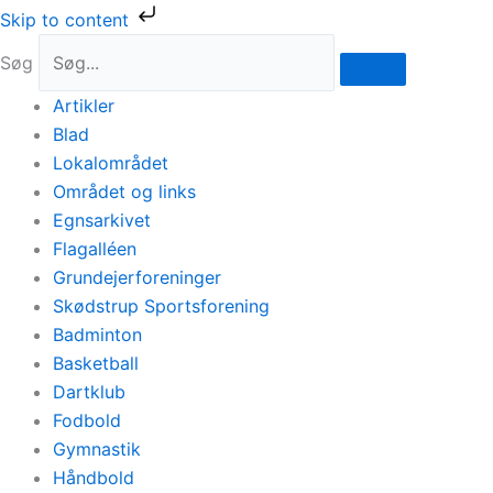
Gå
Skip to content
til
Søg
indholdet
Artikler
Blad
Lokalområdet
Området og links
Egnsarkivet
Flagalléen
Grundejerforeninger
Skødstrup Sportsforening
Badminton
Basketball
Dartklub
Fodbold
Gymnastik
Håndbold