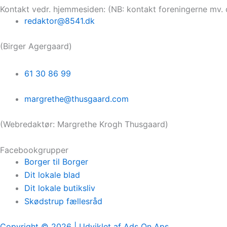
Kontakt vedr. hjemmesiden: (NB: kontakt foreningerne mv. 
redaktor@8541.dk
(Birger Agergaard)
61 30 86 99
margrethe@thusgaard.com
(Webredaktør: Margrethe Krogh Thusgaard)
Facebookgrupper
Borger til Borger
Dit lokale blad
Dit lokale butiksliv
Skødstrup fællesråd
Copyright © 2026 | Udviklet af Ads On Aps