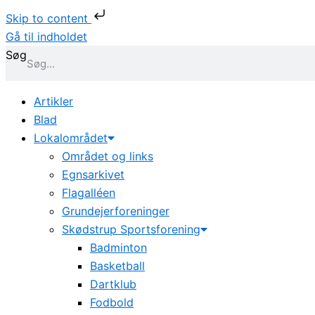
Skip to content
Gå til indholdet
Søg
Artikler
Blad
Lokalområdet
Området og links
Egnsarkivet
Flagalléen
Grundejerforeninger
Skødstrup Sportsforening
Badminton
Basketball
Dartklub
Fodbold