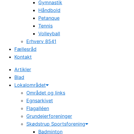
Gymnastik
Håndbold
Petanque
Tennis
Volleyball
Erhverv 8541
Fællesråd
Kontakt
Artikler
Blad
Lokalområdet
Området og links
Egnsarkivet
Flagalléen
Grundejerforeninger
Skødstrup Sportsforening
Badminton