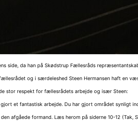
ns side, da han på Skødstrup Fællesråds repræsentantskab
le fællesrådet og i særdeleshed Steen Hermansen haft en væ
e stor respekt for fællesrådets arbejde og især Steen:
 gjort et fantastisk arbejde. Du har gjort området synligt
 den afgåede formand. Læs herom på siderne 10-12 (Tak, S