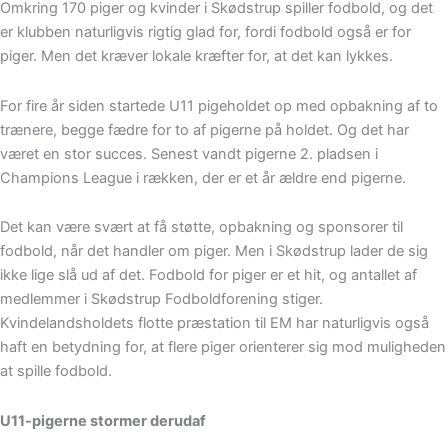
Omkring 170 piger og kvinder i Skødstrup spiller fodbold, og det
er klubben naturligvis rigtig glad for, fordi fodbold også er for
piger. Men det kræver lokale kræfter for, at det kan lykkes.
For fire år siden startede U11 pigeholdet op med opbakning af to
trænere, begge fædre for to af pigerne på holdet. Og det har
været en stor succes. Senest vandt pigerne 2. pladsen i
Champions League i rækken, der er et år ældre end pigerne.
Det kan være svært at få støtte, opbakning og sponsorer til
fodbold, når det handler om piger. Men i Skødstrup lader de sig
ikke lige slå ud af det. Fodbold for piger er et hit, og antallet af
medlemmer i Skødstrup Fodboldforening stiger.
Kvindelandsholdets flotte præstation til EM har naturligvis også
haft en betydning for, at flere piger orienterer sig mod muligheden
at spille fodbold.
U11-pigerne stormer derudaf