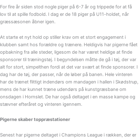
For fire år siden stod nogle piger på 6-7 år og trippede for at få
lov til at spille fodbold. I dag er de 18 piger på U11-holdet, når
græssæsonen åbner igen.
At starte et nyt hold op stiller krav om et stort engagement i
klubben samt hos forældre og trænere. Heldigvis har pigerne fået
opbakning fra alle steder, ligesom de har været heldige at finde
sponsorer til træningstøj. I begyndelsen måtte de gå i tøj, der var
alt for stort, simpelthen fordi at det var svært at finde sponsorer. I
dag har de tøj, der passer, når de løber på banen. Hele vinteren
har de trænet flittigt indendørs om mandagen i hallen i Skødstrup,
mens de har kunnet træne udendørs på kunstgræsbane om
onsdagen i Hornslet. De har også deltaget i en masse kampe og
stævner efteråret og vinteren igennem.
Pigerne skaber toppræstationer
Senest har pigerne deltaget i Champions League i rækken, der er