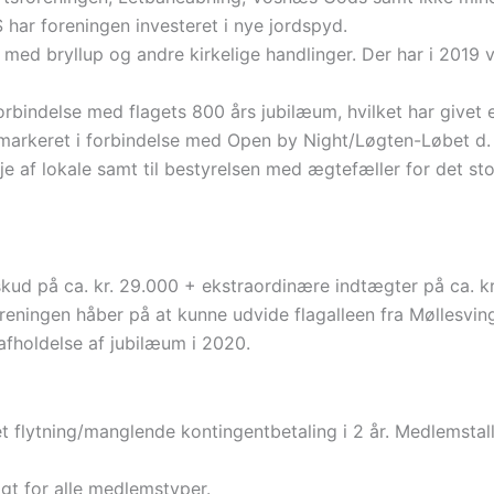
 har foreningen investeret i nye jordspyd.
e med bryllup og andre kirkelige handlinger. Der har i 2019 
rbindelse med flagets 800 års jubilæum, hvilket har givet e
r markeret i forbindelse med Open by Night/Løgten-Løbet d. 
leje af lokale samt til bestyrelsen med ægtefæller for det st
ud på ca. kr. 29.000 + ekstraordinære indtægter på ca. kr.
eningen håber på at kunne udvide flagalleen fra Møllesving
fholdelse af jubilæum i 2020.
 flytning/manglende kontingentbetaling i 2 år. Medlemstall
ligt for alle medlemstyper.