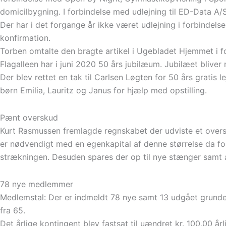
domicilbygning. I forbindelse med udlejning til ED-Data A/S
Der har i det forgange år ikke været udlejning i forbindels
konfirmation.
Torben omtalte den bragte artikel i Ugebladet Hjemmet i fo
Flagalleen har i juni 2020 50 års jubilæum. Jubilæet blive
Der blev rettet en tak til Carlsen Løgten for 50 års gratis 
børn Emilia, Lauritz og Janus for hjælp med opstilling.
Pænt overskud
Kurt Rasmussen fremlagde regnskabet der udviste et oversk
er nødvendigt med en egenkapital af denne størrelse da for
strækningen. Desuden spares der op til nye stænger samt a
78 nye medlemmer
Medlemstal: Der er indmeldt 78 nye samt 13 udgået grundet
fra 65.
Det årlige kontingent blev fastsat til uændret kr. 100,00 år