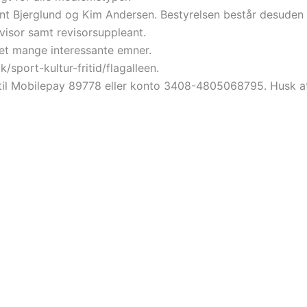
nt Bjerglund og Kim Andersen. Bestyrelsen består desuden a
isor samt revisorsuppleant.
tet mange interessante emner.
port-kultur-fritid/flagalleen.
0 til Mobilepay 89778 eller konto 3408-4805068795. Husk at 