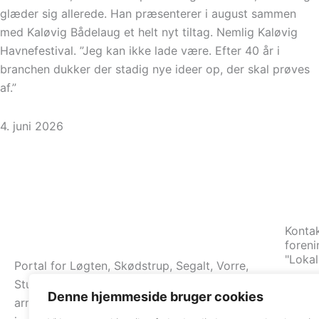
glæder sig allerede. Han præsenterer i august sammen
med Kaløvig Bådelaug et helt nyt tiltag. Nemlig Kaløvig
Havnefestival. ”Jeg kan ikke lade være. Efter 40 år i
branchen dukker der stadig nye ideer op, der skal prøves
af.”
4. juni 2026
Kontak
foreni
"Loka
Portal for Løgten, Skødstrup, Segalt, Vorre,
Studstrup, og Åstrup. Vi formidler nyheder,
re
Denne hjemmeside bruger cookies
arrangementer og oplysninger om foreningerne