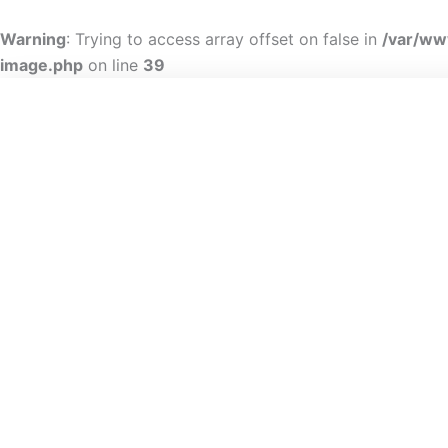
Gå
til
Warning
: Trying to access array offset on false in
/var/ww
indholdet
image.php
Skip to
on line
39
content