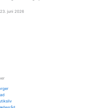
23. juni 2026
per
orger
lad
tiksliv
ællesråd