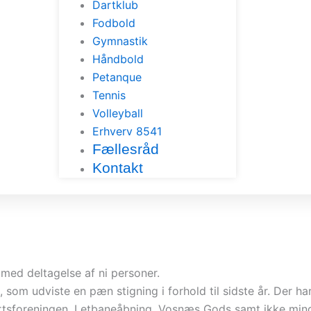
Dartklub
Fodbold
Gymnastik
Håndbold
Petanque
Tennis
Volleyball
Erhverv 8541
Fællesråd
Kontakt
 med deltagelse af ni personer.
om udviste en pæn stigning i forhold til sidste år. Der har
tsforeningen, Letbaneåbning, Vosnæs Gods samt ikke minds