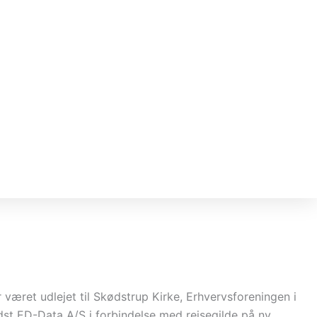
 været udlejet til Skødstrup Kirke, Erhvervsforeningen i
t ED-Data A/S i forbindelse med rejsegilde på ny