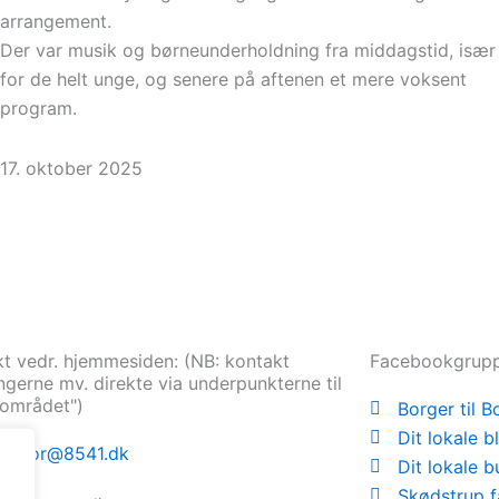
arrangement.
Der var musik og børneunderholdning fra middagstid, især
for de helt unge, og senere på aftenen et mere voksent
program.
17. oktober 2025
t vedr. hjemmesiden: (NB: kontakt
Facebookgrup
ngerne mv. direkte via underpunkterne til
lområdet")
Borger til B
Dit lokale b
daktor@8541.dk
Dit lokale bu
Skødstrup f