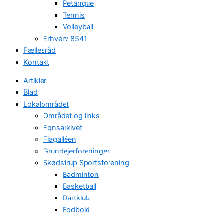
Petanque
Tennis
Volleyball
Erhverv 8541
Fællesråd
Kontakt
Artikler
Blad
Lokalområdet
Området og links
Egnsarkivet
Flagalléen
Grundejerforeninger
Skødstrup Sportsforening
Badminton
Basketball
Dartklub
Fodbold