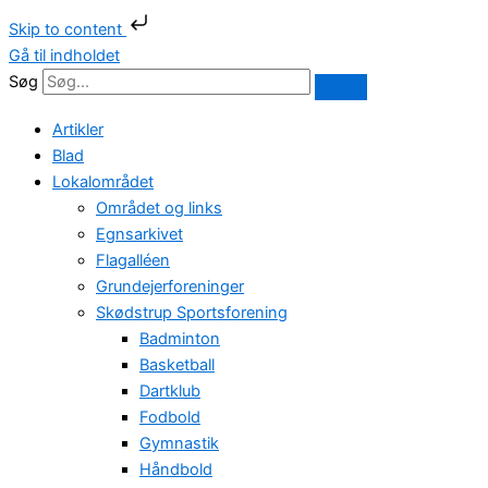
Skip to content
Gå til indholdet
Søg
Artikler
Blad
Lokalområdet
Området og links
Egnsarkivet
Flagalléen
Grundejerforeninger
Skødstrup Sportsforening
Badminton
Basketball
Dartklub
Fodbold
Gymnastik
Håndbold