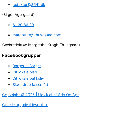
redaktor@8541.dk
(Birger Agergaard)
61 30 86 99
margrethe@thusgaard.com
(Webredaktør: Margrethe Krogh Thusgaard)
Facebookgrupper
Borger til Borger
Dit lokale blad
Dit lokale butiksliv
Skødstrup fællesråd
Copyright © 2026 | Udviklet af Ads On Aps
Cookie og privatlivspolitik