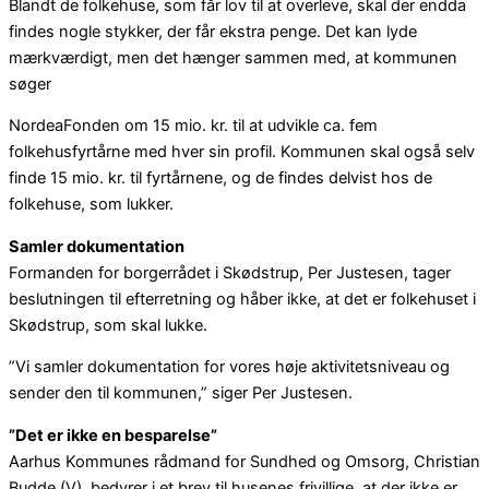
Blandt de folkehuse, som får lov til at overleve, skal der endda
findes nogle stykker, der får ekstra penge. Det kan lyde
mærkværdigt, men det hænger sammen med, at kommunen
søger
NordeaFonden om 15 mio. kr. til at udvikle ca. fem
folkehusfyrtårne med hver sin profil. Kommunen skal også selv
finde 15 mio. kr. til fyrtårnene, og de findes delvist hos de
folkehuse, som lukker.
Samler dokumentation
Formanden for borgerrådet i Skødstrup, Per Justesen, tager
beslutningen til efterretning og håber ikke, at det er folkehuset i
Skødstrup, som skal lukke.
”Vi samler dokumentation for vores høje aktivitetsniveau og
sender den til kommunen,” siger Per Justesen.
”Det er ikke en besparelse”
Aarhus Kommunes rådmand for Sundhed og Omsorg, Christian
Budde (V), bedyrer i et brev til husenes frivillige, at der ikke er