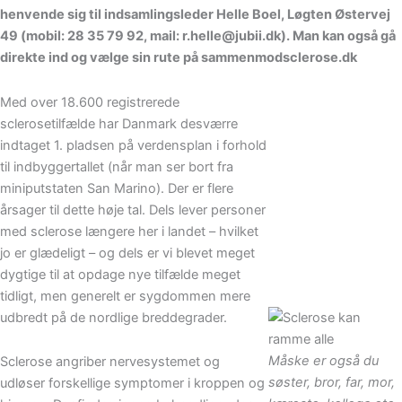
henvende sig til indsamlingsleder Helle Boel, Løgten Østervej
49 (mobil: 28 35 79 92, mail: r.helle@jubii.dk). Man kan også gå
direkte ind og vælge sin rute på sammenmodsclerose.dk
Med over 18.600 registrerede
sclerosetilfælde har Danmark desværre
indtaget 1. pladsen på verdensplan i forhold
til indbyggertallet (når man ser bort fra
miniputstaten San Marino). Der er flere
årsager til dette høje tal. Dels lever personer
med sclerose længere her i landet – hvilket
jo er glædeligt – og dels er vi blevet meget
dygtige til at opdage nye tilfælde meget
tidligt, men generelt er sygdommen mere
udbredt på de nordlige breddegrader.
Måske er også du
Sclerose angriber nervesystemet og
søster, bror, far, mor,
udløser forskellige symptomer i kroppen og