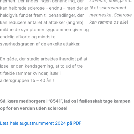
kæreste, kollega etc.
hjernen. Der findes ingen behandling, der
til et scleroseramt
kan helbrede sclerose – endnu – men der er
menneske
.
Sclerose
heldigvis fundet frem til behandlinger, der
kan ramme os alle
!
kan reducere antallet af attakker (angreb),
mildne de symptomer sygdommen giver og
endelig afkorte og mindske
sværhedsgraden af de enkelte attakker.
En gåde, der stadig arbejdes ihærdigt på at
løse, er den kendsgerning, at to ud af tre
tilfælde rammer kvinder, især i
aldersgruppen 15 – 40 år!!!
Så, kære medborgere i ”8541”, lad os i fællesskab tage kampen
op for en verden uden sclerose!
Læs hele augustnummeret 2024 på PDF