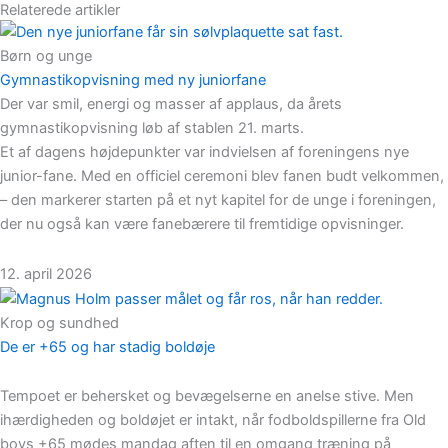
Relaterede artikler
Børn og unge
Gymnastikopvisning med ny juniorfane
Der var smil, energi og masser af applaus, da årets
gymnastikopvisning løb af stablen 21. marts.
Et af dagens højdepunkter var indvielsen af foreningens nye
junior-fane. Med en officiel ceremoni blev fanen budt velkommen,
– den markerer starten på et nyt kapitel for de unge i foreningen,
der nu også kan være fanebærere til fremtidige opvisninger.
12. april 2026
Krop og sundhed
De er +65 og har stadig boldøje
Tempoet er behersket og bevægelserne en anelse stive. Men
ihærdigheden og boldøjet er intakt, når fodboldspillerne fra Old
boys +65 mødes mandag aften til en omgang træning på