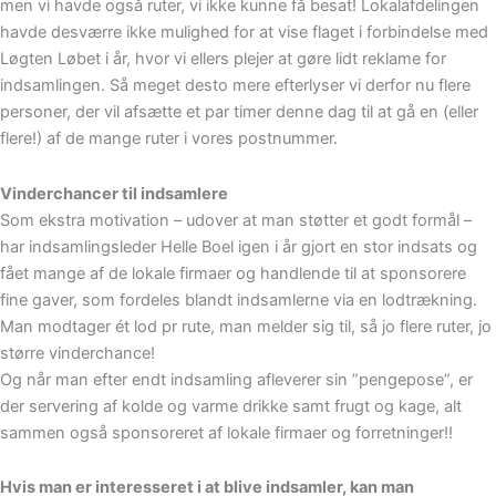
men vi havde også ruter, vi ikke kunne få besat! Lokalafdelingen
havde desværre ikke mulighed for at vise flaget i forbindelse med
Løgten Løbet i år, hvor vi ellers plejer at gøre lidt reklame for
indsamlingen. Så meget desto mere efterlyser vi derfor nu flere
personer, der vil afsætte et par timer denne dag til at gå en (eller
flere!) af de mange ruter i vores postnummer.
Vinderchancer til indsamlere
Som ekstra motivation – udover at man støtter et godt formål –
har indsamlingsleder Helle Boel igen i år gjort en stor indsats og
fået mange af de lokale firmaer og handlende til at sponsorere
fine gaver, som fordeles blandt indsamlerne via en lodtrækning.
Man modtager ét lod pr rute, man melder sig til, så jo flere ruter, jo
større vinderchance!
Og når man efter endt indsamling afleverer sin ”pengepose”, er
der servering af kolde og varme drikke samt frugt og kage, alt
sammen også sponsoreret af lokale firmaer og forretninger!!
Hvis man er interesseret i at blive indsamler, kan man