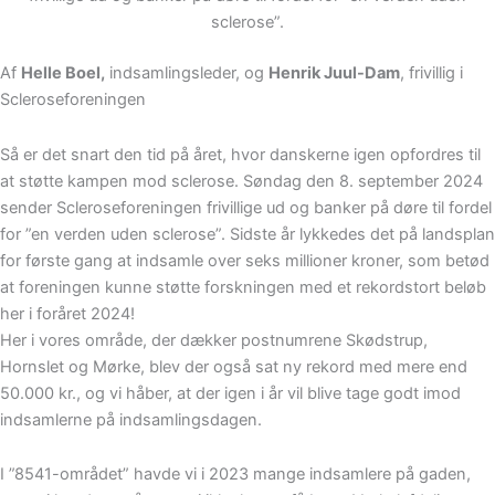
sclerose”.
Af
Helle Boel,
indsamlingsleder, og
Henrik Juul-Dam
, frivillig i
Scleroseforeningen
Så er det snart den tid på året, hvor danskerne igen opfordres til
at støtte kampen mod sclerose. Søndag den 8. september 2024
sender Scleroseforeningen frivillige ud og banker på døre til fordel
for ”en verden uden sclerose”. Sidste år lykkedes det på landsplan
for første gang at indsamle over seks millioner kroner, som betød
at foreningen kunne støtte forskningen med et rekordstort beløb
her i foråret 2024!
Her i vores område, der dækker postnumrene Skødstrup,
Hornslet og Mørke, blev der også sat ny rekord med mere end
50.000 kr., og vi håber, at der igen i år vil blive tage godt imod
indsamlerne på indsamlingsdagen.
I ”8541-området” havde vi i 2023 mange indsamlere på gaden,