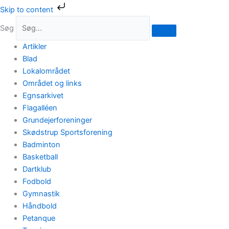
Gå
Skip to content
til
Søg
indholdet
Artikler
Blad
Lokalområdet
Området og links
Egnsarkivet
Flagalléen
Grundejerforeninger
Skødstrup Sportsforening
Badminton
Basketball
Dartklub
Fodbold
Gymnastik
Håndbold
Petanque