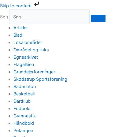
Gå
Skip to content
til
Søg
indholdet
Artikler
Blad
Lokalområdet
Området og links
Egnsarkivet
Flagalléen
Grundejerforeninger
Skødstrup Sportsforening
Badminton
Basketball
Dartklub
Fodbold
Gymnastik
Håndbold
Petanque