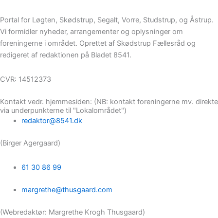
Portal for Løgten, Skødstrup, Segalt, Vorre, Studstrup, og Åstrup.
Vi formidler nyheder, arrangementer og oplysninger om
foreningerne i området. Oprettet af Skødstrup Fællesråd og
redigeret af redaktionen på Bladet 8541.
CVR: 14512373
Kontakt vedr. hjemmesiden: (NB: kontakt foreningerne mv. direkte
via underpunkterne til "Lokalområdet")
redaktor@8541.dk
(Birger Agergaard)
61 30 86 99
margrethe@thusgaard.com
(Webredaktør: Margrethe Krogh Thusgaard)