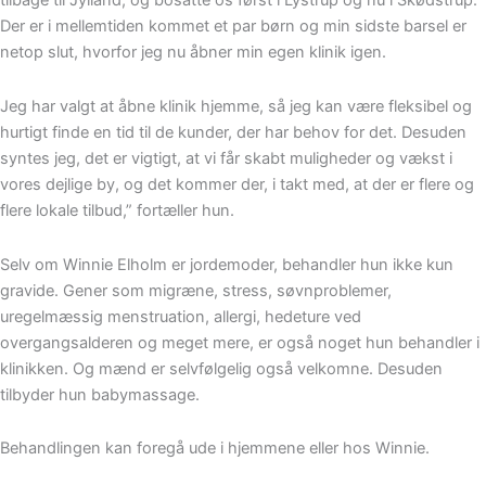
tilbage til Jylland, og bosatte os først i Lystrup og nu i Skødstrup.
Der er i mellemtiden kommet et par børn og min sidste barsel er
netop slut, hvorfor jeg nu åbner min egen klinik igen.
Jeg har valgt at åbne klinik hjemme, så jeg kan være fleksibel og
hurtigt finde en tid til de kunder, der har behov for det. Desuden
syntes jeg, det er vigtigt, at vi får skabt muligheder og vækst i
vores dejlige by, og det kommer der, i takt med, at der er flere og
flere lokale tilbud,” fortæller hun.
Selv om Winnie Elholm er jordemoder, behandler hun ikke kun
gravide. Gener som migræne, stress, søvnproblemer,
uregelmæssig menstruation, allergi, hedeture ved
overgangsalderen og meget mere, er også noget hun behandler i
klinikken. Og mænd er selvfølgelig også velkomne. Desuden
tilbyder hun babymassage.
Behandlingen kan foregå ude i hjemmene eller hos Winnie.