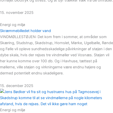
forhøjet blodtryk og stress. Og at dyr trækker væk fra de områder.
15. november 2025
Energi og miljø
Skræmmebilledet holder vand
VINDMØLLESTØJEN: Det kom frem i sommer, at områder som
Skæring, Studstrup, Skødstrup, Hornslet, Mørke, Ugelbølle, Rønde
og Følle vil opleve sundhedsskadelige påvirkninger af støjen i den
dybe skala, hvis der rejses tre vindmøller ved Vosnæs. Støjen vil
her kunne komme over 100 db. Og i Havhuse, tættest på
møllerne, ville støjen og virkningerne være endnu højere og
dermed potentielt endnu skadeligere.
15. december 2025
Energi og miljø