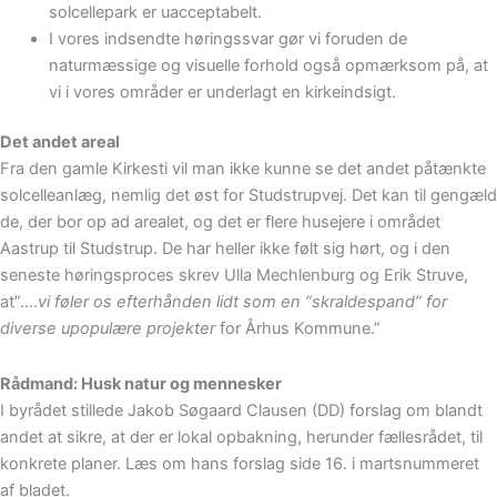
solcellepark er uacceptabelt.
I vores indsendte høringssvar gør vi foruden de
naturmæssige og visuelle forhold også opmærksom på, at
vi i vores områder er underlagt en kirkeindsigt.
Det andet areal
Fra den gamle Kirkesti vil man ikke kunne se det andet påtænkte
solcelleanlæg, nemlig det øst for Studstrupvej. Det kan til gengæld
de, der bor op ad arealet, og det er flere husejere i området
Aastrup til Studstrup. De har heller ikke følt sig hørt, og i den
seneste høringsproces skrev Ulla Mechlenburg og Erik Struve,
at”….
vi føler os efterhånden lidt som en “skraldespand” for
diverse upopulære projekter
for Århus Kommune.”
Rådmand: Husk natur og mennesker
I byrådet stillede Jakob Søgaard Clausen (DD) forslag om blandt
andet at sikre, at der er lokal opbakning, herunder fællesrådet, til
konkrete planer. Læs om hans forslag side 16. i martsnummeret
af bladet.