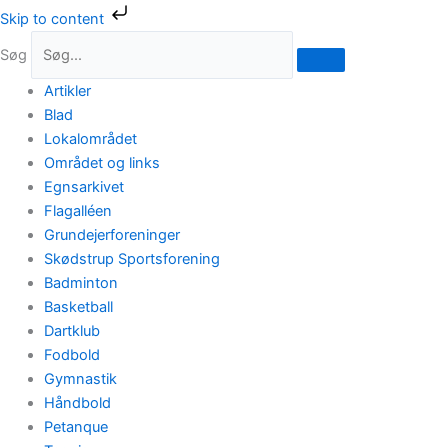
Gå
Skip to content
til
Søg
indholdet
Artikler
Blad
Lokalområdet
Området og links
Egnsarkivet
Flagalléen
Grundejerforeninger
Skødstrup Sportsforening
Badminton
Basketball
Dartklub
Fodbold
Gymnastik
Håndbold
Petanque