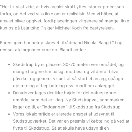
”Her fik vi at vide, at hvis arealet skal flyttes, starter processen
forfra, og det ved vi jo ikke om er realistisk. Men vi håber, at
arealet bliver opgivet, fordi placeringen vil genere så mange. Ikke
kun os på Lauritshøj,” siger Michael Koch fra bestyrelsen.
Foreningen har netop skrevet til rådmand Nicolai Bang (C) og
remset alle argumenterne op. Blandt andet:
Skødstrup by er placeret 30-70 meter over området, og
mange borgere har udsigt mod øst og vil derfor blive
påvirket og generet visuelt af så stort et anlæg, upåagtet
opsætning af beplantning osv. rundt om anlægget.
Derudover tages der ikke højde for det naturskønne
område, som det er i dag. Ny Studstrupvej, som marken
ligger op til, er ”indgangen” til Skødstrup fra Studstrup.
Vores lokalområde er allerede præget af udsynet til
Studstrupværket. Det var en præmis vi købte ind på ved at
flytte til Skødstrup. Så at skulle have udsyn til en