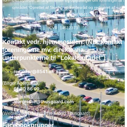
formidler nyheder, arrangementer og oplysninger om foreningerne i
området. Oprettet af Skødstrup Fællesråd og redigeret af
redaktionen på Bladet 8541.
CVR: 14512373
Kontakt vedr. hjemmesiden: (NB: kontakt
foreningerne mv. direkte via
underpunkterne til "Lokalområdet")
redaktor@8541.dk
(Birger Agergaard)
61 30 86 99
margrethe@thusgaard.com
(Webredaktør: Margrethe Krogh Thusgaard)
Facebookgrupper