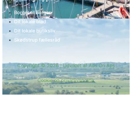
Borger til Borger
Dit lokale blad
Dit lokale butiksliv
Skødstrup fællesråd
Copyright © 2026 | Udviklet af Ads On Aps
Cookie og privatlivspolitik