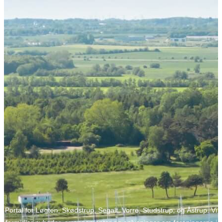
Portal for Løgten, Skødstrup, Segalt, Vorre, Studstrup, og Åstrup. Vi