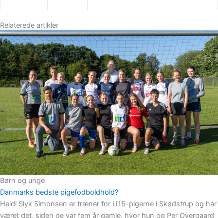
Relaterede artikler
Børn og unge
Danmarks bedste pigefodboldhold?
Heidi Slyk Simonsen er træner for U15-pigerne i Skødstrup og har
været det, siden de var fem år gamle, hvor hun og Per Overgaard