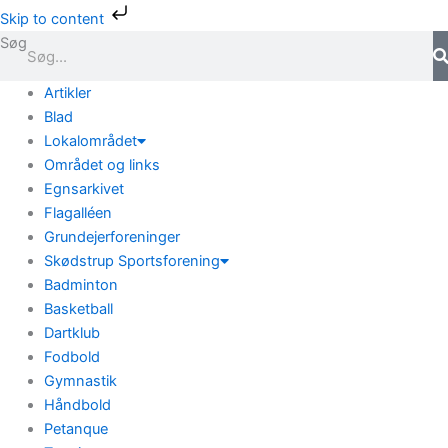
Gå
Skip to content
til
Søg
indholdet
Artikler
Blad
Lokalområdet
Området og links
Egnsarkivet
Flagalléen
Grundejerforeninger
Skødstrup Sportsforening
Badminton
Basketball
Dartklub
Fodbold
Gymnastik
Håndbold
Petanque