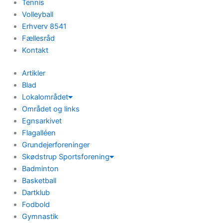
Tennis
Volleyball
Erhverv 8541
Fællesråd
Kontakt
Artikler
Blad
Lokalområdet
Området og links
Egnsarkivet
Flagalléen
Grundejerforeninger
Skødstrup Sportsforening
Badminton
Basketball
Dartklub
Fodbold
Gymnastik