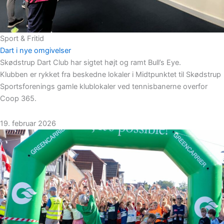
Sport & Fritid
Dart i nye omgivelser
Skødstrup Dart Club har sigtet højt og ramt Bull’s Eye.
Klubben er rykket fra beskedne lokaler i Midtpunktet til Skødstrup
Sportsforenings gamle klublokaler ved tennisbanerne overfor
Coop 365.
19. februar 2026