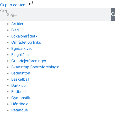
Gå
Skip to content
til
Søg
indholdet
Artikler
Blad
Lokalområdet
Området og links
Egnsarkivet
Flagalléen
Grundejerforeninger
Skødstrup Sportsforening
Badminton
Basketball
Dartklub
Fodbold
Gymnastik
Håndbold
Petanque