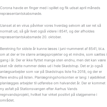
Corona havde en finger med i spillet og fik udsat april måneds
repræsentantskabsmøde.
Uanset at en virus påvirker vores hverdag selvom alt ser ret så
normalt ud, så går livet også videre i 8541, og der afholdes
repræsentantskabsmøde 20. oktober.
Beretning for sidste år kunne læses i juni-nummeret af 8541, bl.a.
om at der er tre større anlægsprojekter og et mindre, som sættes i
gang i år. Der er ikke flyttet mange sten endnu, men det kan være
sket når dette nummer deles ud i hele Skødstrup. Det er jo også
anlægsarbejder som var på Skødstrups liste fra 2018, og der er
flere endnu på listen. Planlægningshorisonten er lang: I øjeblikket
planlægges arbejder til udførelse om halvandet år. Der er kommet
ny asfalt på Stationsvangen efter Aarhus Vands
regnvandsprojekt, hvilket har virket positivt på støjgenerne i
området.