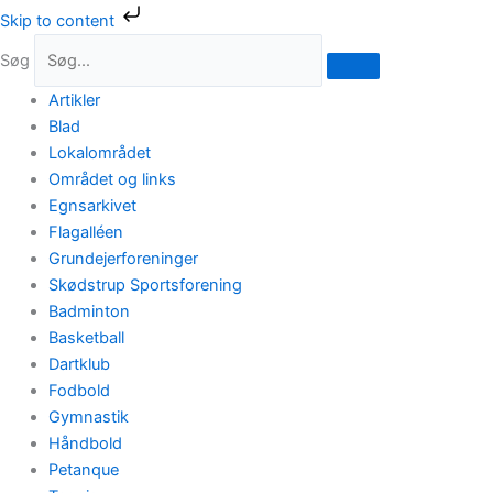
Gå
Skip to content
til
Søg
indholdet
Artikler
Blad
Lokalområdet
Området og links
Egnsarkivet
Flagalléen
Grundejerforeninger
Skødstrup Sportsforening
Badminton
Basketball
Dartklub
Fodbold
Gymnastik
Håndbold
Petanque