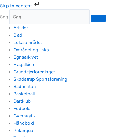
Gå
Skip to content
til
Søg
indholdet
Artikler
Blad
Lokalområdet
Området og links
Egnsarkivet
Flagalléen
Grundejerforeninger
Skødstrup Sportsforening
Badminton
Basketball
Dartklub
Fodbold
Gymnastik
Håndbold
Petanque