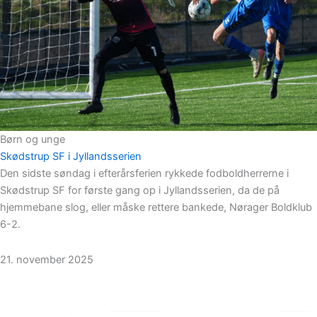
Børn og unge
Skødstrup SF i Jyllandsserien
Den sidste søndag i efterårsferien rykkede fodboldherrerne i
Skødstrup SF for første gang op i Jyllandsserien, da de på
hjemmebane slog, eller måske rettere bankede, Nørager Boldklub
6-2.
21. november 2025