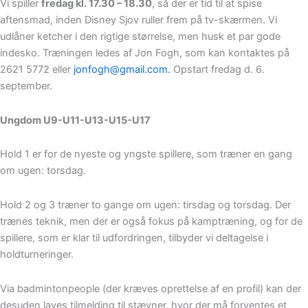
Vi spiller
fredag kl. 17.30 – 18.30
, så der er tid til at spise
aftensmad, inden Disney Sjov ruller frem på tv-skærmen. Vi
udlåner ketcher i den rigtige størrelse, men husk et par gode
indesko. Træningen ledes af Jon Fogh, som kan kontaktes på
2621 5772 eller
jonfogh@gmail.com.
Opstart fredag d. 6.
september.
Ungdom U9-U11-U13-U15-U17
Hold 1 er for de nyeste og yngste spillere, som træner en gang
om ugen: torsdag.
Hold 2 og 3 træner to gange om ugen: tirsdag og torsdag. Der
trænes teknik, men der er også fokus på kamptræning, og for de
spillere, som er klar til udfordringen, tilbyder vi deltagelse i
holdturneringer.
Via badmintonpeople (der kræves oprettelse af en profil) kan der
desuden laves tilmelding til stævner, hvor der må forventes et