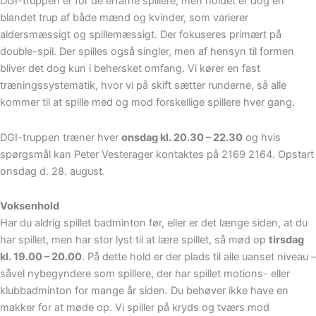
DGI-truppen er for de erfarne spillere, men holdet er dog en
blandet trup af både mænd og kvinder, som varierer
aldersmæssigt og spillemæssigt. Der fokuseres primært på
double-spil. Der spilles også singler, men af hensyn til formen
bliver det dog kun i behersket omfang. Vi kører en fast
træningssystematik, hvor vi på skift sætter runderne, så alle
kommer til at spille med og mod forskellige spillere hver gang.
DGI-truppen træner hver
onsdag kl. 20.30 – 22.30
og hvis
spørgsmål kan Peter Vesterager kontaktes på 2169 2164. Opstart
onsdag d. 28. august.
Voksenhold
Har du aldrig spillet badminton før, eller er det længe siden, at du
har spillet, men har stor lyst til at lære spillet, så mød op
tirsdag
kl. 19.00 – 20.00
. På dette hold er der plads til alle uanset niveau –
såvel nybegyndere som spillere, der har spillet motions- eller
klubbadminton for mange år siden. Du behøver ikke have en
makker for at møde op. Vi spiller på kryds og tværs mod