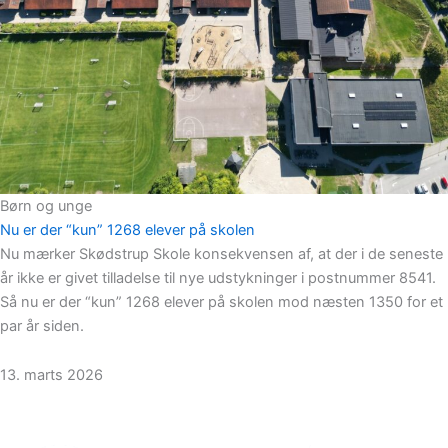
Børn og unge
Nu er der “kun” 1268 elever på skolen
Nu mærker Skødstrup Skole konsekvensen af, at der i de seneste
år ikke er givet tilladelse til nye udstykninger i postnummer 8541.
Så nu er der “kun” 1268 elever på skolen mod næsten 1350 for et
par år siden.
13. marts 2026