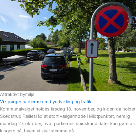
Attraktivt bymiljø
Vi spørger partierne om byudvikling og trafik
Kommunalvalget holdes tirsdag 18. november, og inden da holder
Skødstrup Fællesråd et stort vælgermøde i Midtpunktet, nemlig
mandag 27. oktober, hvor partiernes spidskandidater kan gøre os
klogere på, hvem vi skal stemme på.