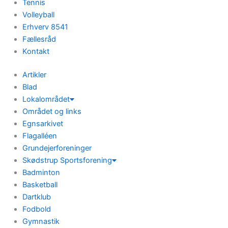
Tennis
Volleyball
Erhverv 8541
Fællesråd
Kontakt
Artikler
Blad
Lokalområdet
Området og links
Egnsarkivet
Flagalléen
Grundejerforeninger
Skødstrup Sportsforening
Badminton
Basketball
Dartklub
Fodbold
Gymnastik