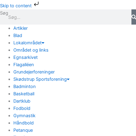
Gå
Skip to content
til
Søg
indholdet
Artikler
Blad
Lokalområdet
Området og links
Egnsarkivet
Flagalléen
Grundejerforeninger
Skødstrup Sportsforening
Badminton
Basketball
Dartklub
Fodbold
Gymnastik
Håndbold
Petanque